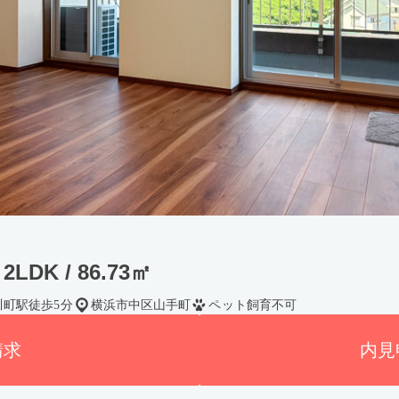
2LDK / 86.73㎡
川町駅徒歩5分
横浜市中区山手町
ペット飼育不可
請求
内見