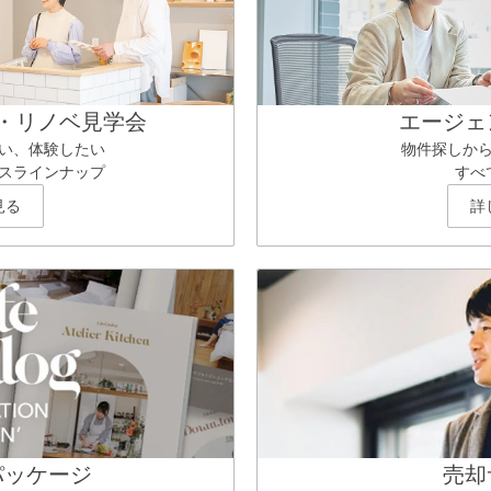
・リノベ見学会
エージェ
い、体験したい
物件探しか
スラインナップ
すべ
見る
詳
パッケージ
売却