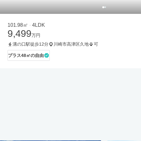
101.98㎡
4LDK
・
9,499
万円
溝の口駅徒歩12分
川崎市高津区久地
可
プラス48㎡の自由