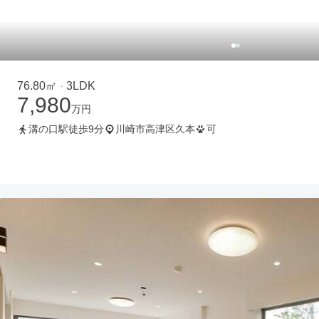
76.80㎡
3LDK
・
7,980
万円
溝の口駅徒歩9分
川崎市高津区久本
可