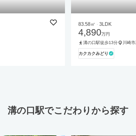
83.58㎡
3LDK
・
4,890
万円
溝の口駅徒歩13分
川崎市
カクカクみどり
溝の口駅でこだわりから探す