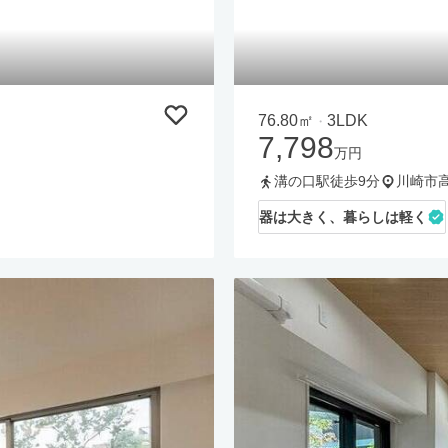
76.80㎡
3LDK
・
7,798
万円
溝の口駅徒歩9分
川崎市
器は大きく、暮らしは軽く