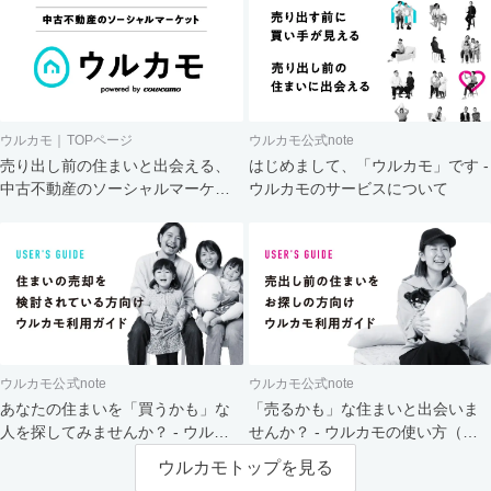
ウルカモ｜TOPページ
ウルカモ公式note
売り出し前の住まいと出会える、
はじめまして、「ウルカモ」です -
中古不動産のソーシャルマーケッ
ウルカモのサービスについて
ト
ウルカモ公式note
ウルカモ公式note
あなたの住まいを「買うかも」な
「売るかも」な住まいと出会いま
人を探してみませんか？ - ウルカ
せんか？ - ウルカモの使い方（買
モの使い方（売主さま向け）
主さま向け）
ウルカモトップを見る