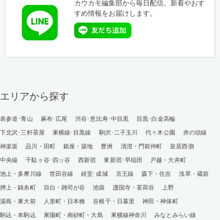
カウカモ編集部から毎日配信。新着やおす
すめ情報をお届けします。
エリアから探す
表参道･青山
麻布･広尾
渋谷･恵比寿･中目黒
目黒･白金高輪
下北沢･三軒茶屋
東横線･目黒線
駒沢･二子玉川
代々木公園
井の頭線
神楽坂
品川・田町
銀座・築地
豊洲
清澄・門前仲町
皇居西側
中央線
千駄ヶ谷･四ッ谷
西新宿
東新宿･早稲田
戸越・大井町
池上・多摩川線
世田谷線
経堂･成城
京王線
森下・住吉
浅草・蔵前
押上・錦糸町
目白・雑司が谷
池袋
護国寺・茗荷谷
上野
湯島・東大前
人形町・日本橋
谷根千・日暮里
神田・神保町
駒込・本駒込
東陽町・南砂町・大島
東横線神奈川
みなとみらい線