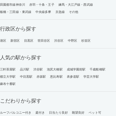
田園都市線神奈川
赤羽・十条・王子
練馬・大江戸線・西武線
板橋・三田線・東武線
中央線多摩
京急線
その他
行政区から探す
港区
新宿区
目黒区
世田谷区
渋谷区
中野区
杉並区
人気の駅から探す
三軒茶屋駅
品川駅
渋谷駅
池尻大橋駅
成城学園前駅
千歳船橋駅
都立大学駅
中目黒駅
赤坂駅
恵比寿駅
表参道駅
学芸大学駅
麻布十番駅
こだわりから探す
ルーフバルコニー付き
庭付き
日当たり良好
眺望良好
ペット可