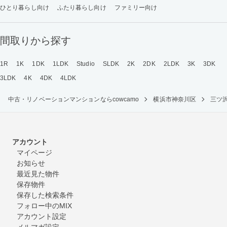
ひとり暮らし向け
ふたり暮らし向け
ファミリー向け
間取りから探す
1R
1K
1DK
1LDK
Studio
SLDK
2K
2DK
2LDK
3K
3DK
3LDK
4K
4DK
4LDK
中古・リノベーションマンションならcowcamo
横浜市神奈川区
三ツ
アカウント
マイページ
お知らせ
最近見た物件
保存物件
保存した検索条件
フォロー中のMIX
アカウント設定
メルマガ設定