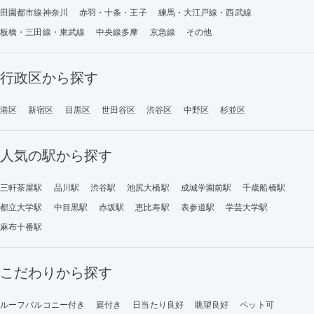
田園都市線神奈川
赤羽・十条・王子
練馬・大江戸線・西武線
板橋・三田線・東武線
中央線多摩
京急線
その他
行政区から探す
港区
新宿区
目黒区
世田谷区
渋谷区
中野区
杉並区
人気の駅から探す
三軒茶屋駅
品川駅
渋谷駅
池尻大橋駅
成城学園前駅
千歳船橋駅
都立大学駅
中目黒駅
赤坂駅
恵比寿駅
表参道駅
学芸大学駅
麻布十番駅
こだわりから探す
ルーフバルコニー付き
庭付き
日当たり良好
眺望良好
ペット可