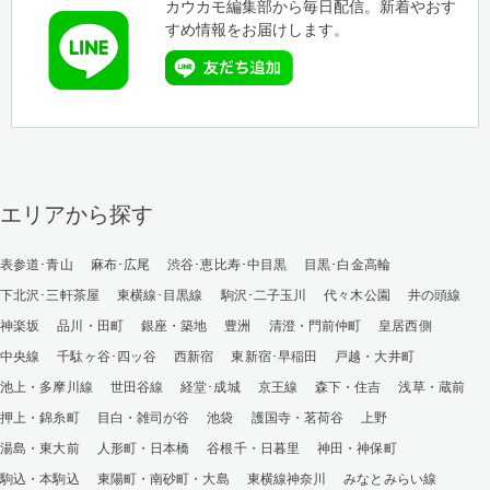
カウカモ編集部から毎日配信。新着やおす
すめ情報をお届けします。
エリアから探す
表参道･青山
麻布･広尾
渋谷･恵比寿･中目黒
目黒･白金高輪
下北沢･三軒茶屋
東横線･目黒線
駒沢･二子玉川
代々木公園
井の頭線
神楽坂
品川・田町
銀座・築地
豊洲
清澄・門前仲町
皇居西側
中央線
千駄ヶ谷･四ッ谷
西新宿
東新宿･早稲田
戸越・大井町
池上・多摩川線
世田谷線
経堂･成城
京王線
森下・住吉
浅草・蔵前
押上・錦糸町
目白・雑司が谷
池袋
護国寺・茗荷谷
上野
湯島・東大前
人形町・日本橋
谷根千・日暮里
神田・神保町
駒込・本駒込
東陽町・南砂町・大島
東横線神奈川
みなとみらい線