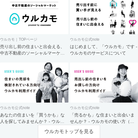
ウルカモ｜TOPページ
ウルカモ公式note
売り出し前の住まいと出会える、
はじめまして、「ウルカモ」です -
中古不動産のソーシャルマーケッ
ウルカモのサービスについて
ト
ウルカモ公式note
ウルカモ公式note
あなたの住まいを「買うかも」な
「売るかも」な住まいと出会いま
人を探してみませんか？ - ウルカ
せんか？ - ウルカモの使い方（買
モの使い方（売主さま向け）
主さま向け）
ウルカモトップを見る