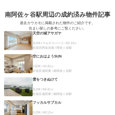
南阿佐ヶ谷駅周辺の
成約済み物件記事
過去カウカモに掲載された物件のご紹介です。
住まい探しの参考にご覧ください。
天空の城アサガヤ
2LDK+マルチスペース / 60.33㎡
杉並区阿佐谷南 / 阿佐ヶ谷駅
空におはようSUN
1SDK / 43.91㎡
杉並区成田東 / 南阿佐ヶ谷駅
雲をつきぬけて
3LDK / 69.41㎡
杉並区成田東 / 南阿佐ヶ谷駅
フッカルサブカル
1LDK / 40.13㎡