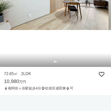
72.65㎡
2LDK
・
10,980
万円
南阿佐ヶ谷駅徒歩4分
杉並区成田東
可