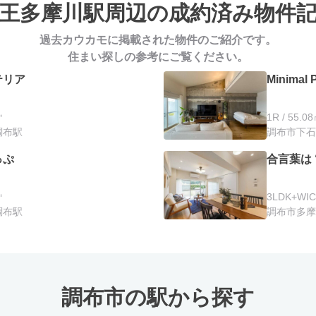
王多摩川駅周辺の
成約済み物件
過去カウカモに掲載された物件のご紹介です。
住まい探しの参考にご覧ください。
テリア
Minimal 
㎡
1R / 55.0
調布駅
調布市下石原
っぷ
合言葉は 
㎡
3LDK+WIC 
調布駅
調布市多摩
調布市の駅から探す