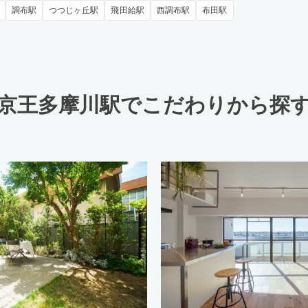
調布駅
つつじヶ丘駅
飛田給駅
西調布駅
布田駅
京王多摩川駅でこだわりから探