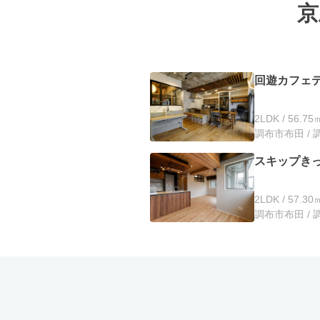
京
回遊カフェ
2LDK / 56.75
調布市布田 / 
スキップき
2LDK / 57.30
調布市布田 / 