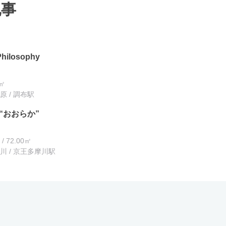
記事
Philosophy
8㎡
 / 調布駅
“おおらか”
/ 72.00㎡
川 / 京王多摩川駅