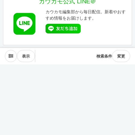
カウカモ公式 LINE＠
カウカモ編集部から毎日配信。新着やおす
すめ情報をお届けします。
表示
検索条件
変更
エリアから探す
表参道･青山
麻布･広尾
渋谷･恵比寿･中目黒
目黒･白金高輪
下北沢･三軒茶屋
東横線･目黒線
駒沢･二子玉川
代々木公園
井の頭線
神楽坂
品川・田町
銀座・築地
豊洲
清澄・門前仲町
皇居西側
中央線
千駄ヶ谷･四ッ谷
西新宿
東新宿･早稲田
戸越・大井町
池上・多摩川線
世田谷線
経堂･成城
京王線
森下・住吉
浅草・蔵前
押上・錦糸町
目白・雑司が谷
池袋
護国寺・茗荷谷
上野
湯島・東大前
人形町・日本橋
谷根千・日暮里
神田・神保町