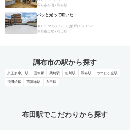
調布市布田 / 調布駅
パッと光って咲いた
3LDK+マルチルーム(納戸) / 87.16㎡
調布市染地 / 布田駅
調布市の駅から探す
京王多摩川駅
国領駅
柴崎駅
仙川駅
調布駅
つつじヶ丘駅
飛田給駅
西調布駅
布田駅
布田駅でこだわりから探す