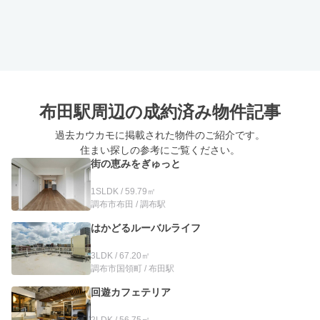
布田駅周辺の
成約済み物件記事
過去カウカモに掲載された物件のご紹介です。
住まい探しの参考にご覧ください。
街の恵みをぎゅっと
1SLDK / 59.79㎡
調布市布田 / 調布駅
はかどるルーバルライフ
3LDK / 67.20㎡
調布市国領町 / 布田駅
回遊カフェテリア
2LDK / 56.75㎡