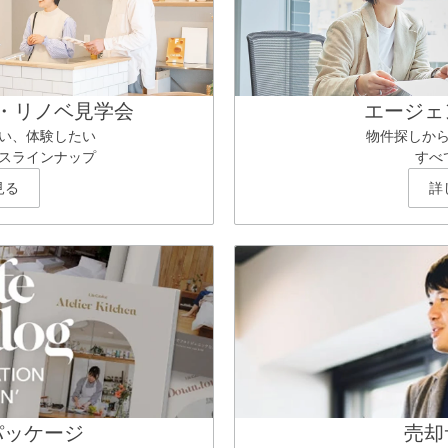
・リノベ見学会
エージェ
い、体験したい
物件探しか
スラインナップ
すべ
見る
詳
パッケージ
売却