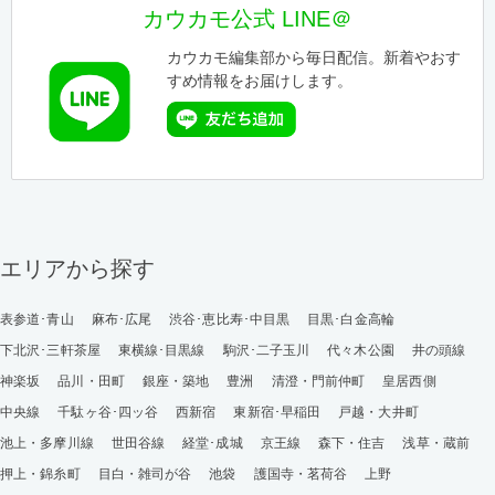
カウカモ公式 LINE＠
カウカモ編集部から毎日配信。新着やおす
すめ情報をお届けします。
エリアから探す
表参道･青山
麻布･広尾
渋谷･恵比寿･中目黒
目黒･白金高輪
下北沢･三軒茶屋
東横線･目黒線
駒沢･二子玉川
代々木公園
井の頭線
神楽坂
品川・田町
銀座・築地
豊洲
清澄・門前仲町
皇居西側
中央線
千駄ヶ谷･四ッ谷
西新宿
東新宿･早稲田
戸越・大井町
池上・多摩川線
世田谷線
経堂･成城
京王線
森下・住吉
浅草・蔵前
押上・錦糸町
目白・雑司が谷
池袋
護国寺・茗荷谷
上野