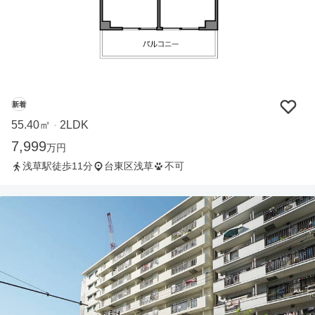
新着
55.40㎡
2LDK
・
7,999
万円
浅草駅徒歩11分
台東区浅草
不可