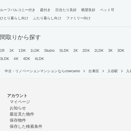
ルーフバルコニー付き
庭付き
日当たり良好
眺望良好
ペット可
ひとり暮らし向け
ふたり暮らし向け
ファミリー向け
間取りから探す
1R
1K
1DK
1LDK
Studio
SLDK
2K
2DK
2LDK
3K
3DK
3LDK
4K
4DK
4LDK
中古・リノベーションマンションならcowcamo
台東区
入谷駅
入
アカウント
マイページ
お知らせ
最近見た物件
保存物件
保存した検索条件