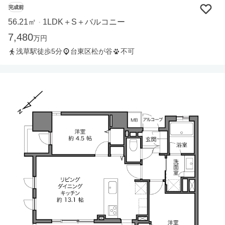
完成前
56.21㎡
1LDK＋S＋バルコニー
・
7,480
万円
浅草駅徒歩5分
台東区松が谷
不可