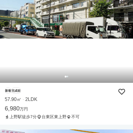
新着
完成前
57.90㎡
2LDK
・
6,980
万円
上野駅徒歩7分
台東区東上野
不可