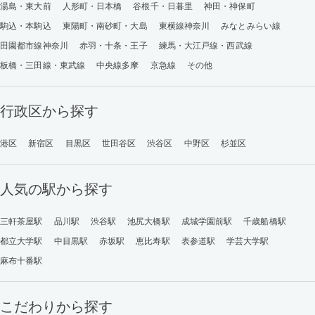
湯島・東大前
人形町・日本橋
谷根千・日暮里
神田・神保町
駒込・本駒込
東陽町・南砂町・大島
東横線神奈川
みなとみらい線
田園都市線神奈川
赤羽・十条・王子
練馬・大江戸線・西武線
板橋・三田線・東武線
中央線多摩
京急線
その他
行政区から探す
港区
新宿区
目黒区
世田谷区
渋谷区
中野区
杉並区
人気の駅から探す
三軒茶屋駅
品川駅
渋谷駅
池尻大橋駅
成城学園前駅
千歳船橋駅
都立大学駅
中目黒駅
赤坂駅
恵比寿駅
表参道駅
学芸大学駅
麻布十番駅
こだわりから探す