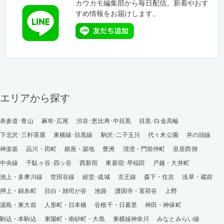
カウカモ編集部から毎日配信。新着やおす
すめ情報をお届けします。
エリアから探す
表参道･青山
麻布･広尾
渋谷･恵比寿･中目黒
目黒･白金高輪
下北沢･三軒茶屋
東横線･目黒線
駒沢･二子玉川
代々木公園
井の頭線
神楽坂
品川・田町
銀座・築地
豊洲
清澄・門前仲町
皇居西側
中央線
千駄ヶ谷･四ッ谷
西新宿
東新宿･早稲田
戸越・大井町
池上・多摩川線
世田谷線
経堂･成城
京王線
森下・住吉
浅草・蔵前
押上・錦糸町
目白・雑司が谷
池袋
護国寺・茗荷谷
上野
湯島・東大前
人形町・日本橋
谷根千・日暮里
神田・神保町
駒込・本駒込
東陽町・南砂町・大島
東横線神奈川
みなとみらい線