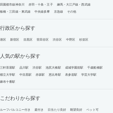
田園都市線神奈川
赤羽・十条・王子
練馬・大江戸線・西武線
板橋・三田線・東武線
中央線多摩
京急線
その他
行政区から探す
港区
新宿区
目黒区
世田谷区
渋谷区
中野区
杉並区
人気の駅から探す
三軒茶屋駅
品川駅
渋谷駅
池尻大橋駅
成城学園前駅
千歳船橋駅
都立大学駅
中目黒駅
赤坂駅
恵比寿駅
表参道駅
学芸大学駅
麻布十番駅
こだわりから探す
ルーフバルコニー付き
庭付き
日当たり良好
眺望良好
ペット可