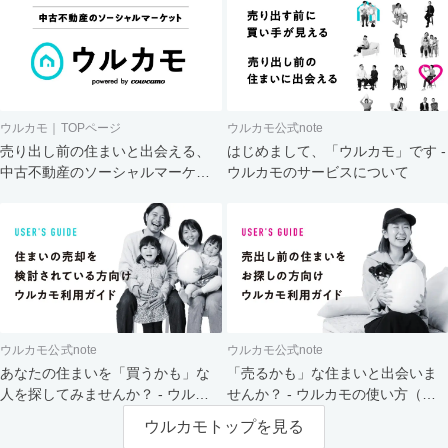
ウルカモ｜TOPページ
ウルカモ公式note
売り出し前の住まいと出会える、
はじめまして、「ウルカモ」です -
中古不動産のソーシャルマーケッ
ウルカモのサービスについて
ト
ウルカモ公式note
ウルカモ公式note
あなたの住まいを「買うかも」な
「売るかも」な住まいと出会いま
人を探してみませんか？ - ウルカ
せんか？ - ウルカモの使い方（買
モの使い方（売主さま向け）
主さま向け）
ウルカモトップを見る