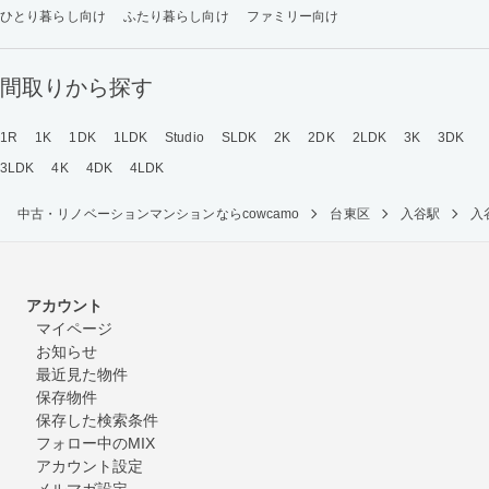
ひとり暮らし向け
ふたり暮らし向け
ファミリー向け
間取りから探す
1R
1K
1DK
1LDK
Studio
SLDK
2K
2DK
2LDK
3K
3DK
3LDK
4K
4DK
4LDK
中古・リノベーションマンションならcowcamo
台東区
入谷駅
入
アカウント
マイページ
お知らせ
最近見た物件
保存物件
保存した検索条件
フォロー中のMIX
アカウント設定
メルマガ設定