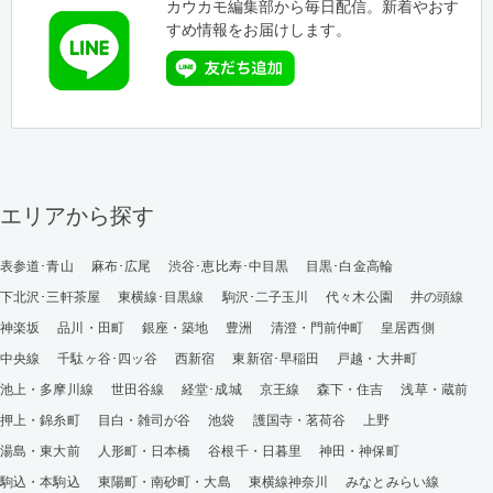
カウカモ編集部から毎日配信。新着やおす
すめ情報をお届けします。
エリアから探す
表参道･青山
麻布･広尾
渋谷･恵比寿･中目黒
目黒･白金高輪
下北沢･三軒茶屋
東横線･目黒線
駒沢･二子玉川
代々木公園
井の頭線
神楽坂
品川・田町
銀座・築地
豊洲
清澄・門前仲町
皇居西側
中央線
千駄ヶ谷･四ッ谷
西新宿
東新宿･早稲田
戸越・大井町
池上・多摩川線
世田谷線
経堂･成城
京王線
森下・住吉
浅草・蔵前
押上・錦糸町
目白・雑司が谷
池袋
護国寺・茗荷谷
上野
湯島・東大前
人形町・日本橋
谷根千・日暮里
神田・神保町
駒込・本駒込
東陽町・南砂町・大島
東横線神奈川
みなとみらい線