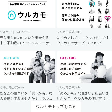
ウルカモ｜TOPページ
ウルカモ公式note
売り出し前の住まいと出会える、
はじめまして、「ウルカモ」です -
中古不動産のソーシャルマーケッ
ウルカモのサービスについて
ト
ウルカモ公式note
ウルカモ公式note
あなたの住まいを「買うかも」な
「売るかも」な住まいと出会いま
人を探してみませんか？ - ウルカ
せんか？ - ウルカモの使い方（買
モの使い方（売主さま向け）
主さま向け）
ウルカモトップを見る