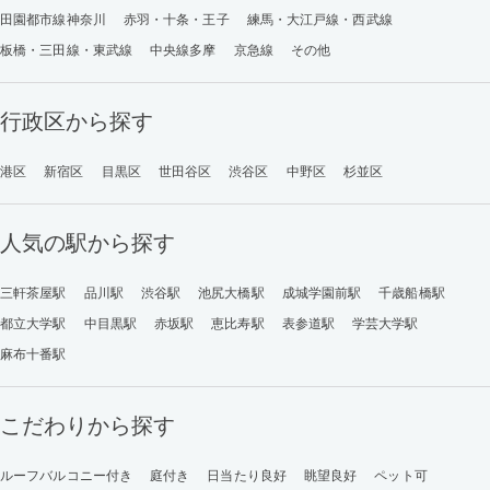
田園都市線神奈川
赤羽・十条・王子
練馬・大江戸線・西武線
板橋・三田線・東武線
中央線多摩
京急線
その他
行政区から探す
港区
新宿区
目黒区
世田谷区
渋谷区
中野区
杉並区
人気の駅から探す
三軒茶屋駅
品川駅
渋谷駅
池尻大橋駅
成城学園前駅
千歳船橋駅
都立大学駅
中目黒駅
赤坂駅
恵比寿駅
表参道駅
学芸大学駅
麻布十番駅
こだわりから探す
ルーフバルコニー付き
庭付き
日当たり良好
眺望良好
ペット可