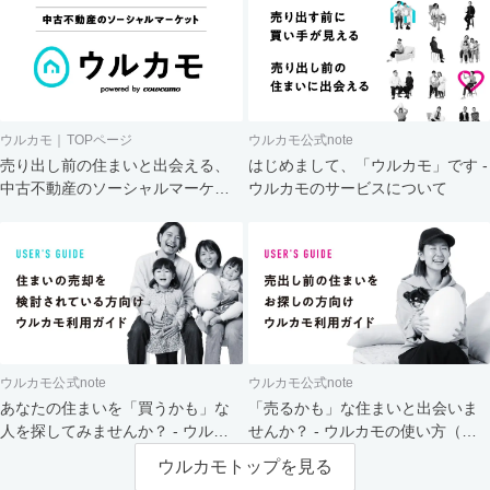
ウルカモ｜TOPページ
ウルカモ公式note
売り出し前の住まいと出会える、
はじめまして、「ウルカモ」です -
中古不動産のソーシャルマーケッ
ウルカモのサービスについて
ト
ウルカモ公式note
ウルカモ公式note
あなたの住まいを「買うかも」な
「売るかも」な住まいと出会いま
人を探してみませんか？ - ウルカ
せんか？ - ウルカモの使い方（買
モの使い方（売主さま向け）
主さま向け）
ウルカモトップを見る