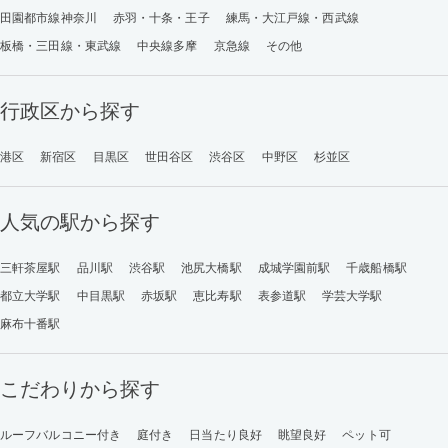
田園都市線神奈川
赤羽・十条・王子
練馬・大江戸線・西武線
板橋・三田線・東武線
中央線多摩
京急線
その他
行政区から探す
港区
新宿区
目黒区
世田谷区
渋谷区
中野区
杉並区
人気の駅から探す
三軒茶屋駅
品川駅
渋谷駅
池尻大橋駅
成城学園前駅
千歳船橋駅
都立大学駅
中目黒駅
赤坂駅
恵比寿駅
表参道駅
学芸大学駅
麻布十番駅
こだわりから探す
ルーフバルコニー付き
庭付き
日当たり良好
眺望良好
ペット可