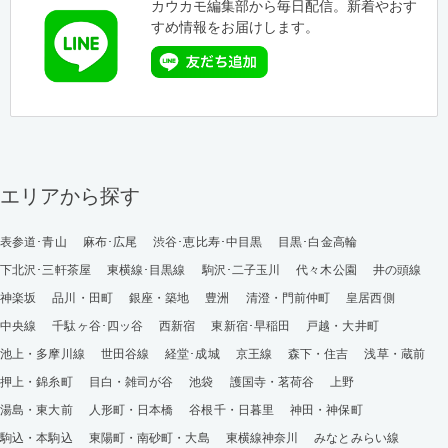
カウカモ編集部から毎日配信。新着やおす
すめ情報をお届けします。
エリアから探す
表参道･青山
麻布･広尾
渋谷･恵比寿･中目黒
目黒･白金高輪
下北沢･三軒茶屋
東横線･目黒線
駒沢･二子玉川
代々木公園
井の頭線
神楽坂
品川・田町
銀座・築地
豊洲
清澄・門前仲町
皇居西側
中央線
千駄ヶ谷･四ッ谷
西新宿
東新宿･早稲田
戸越・大井町
池上・多摩川線
世田谷線
経堂･成城
京王線
森下・住吉
浅草・蔵前
押上・錦糸町
目白・雑司が谷
池袋
護国寺・茗荷谷
上野
湯島・東大前
人形町・日本橋
谷根千・日暮里
神田・神保町
駒込・本駒込
東陽町・南砂町・大島
東横線神奈川
みなとみらい線