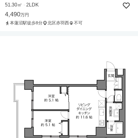
51.30㎡
2LDK
・
4,490
万円
本蓮沼駅徒歩8分
北区赤羽西
不可