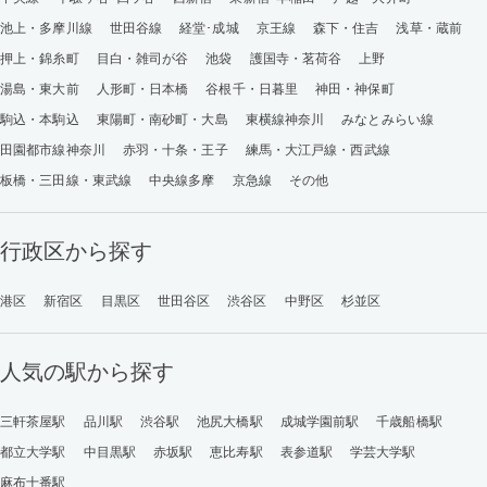
池上・多摩川線
世田谷線
経堂･成城
京王線
森下・住吉
浅草・蔵前
押上・錦糸町
目白・雑司が谷
池袋
護国寺・茗荷谷
上野
湯島・東大前
人形町・日本橋
谷根千・日暮里
神田・神保町
駒込・本駒込
東陽町・南砂町・大島
東横線神奈川
みなとみらい線
田園都市線神奈川
赤羽・十条・王子
練馬・大江戸線・西武線
板橋・三田線・東武線
中央線多摩
京急線
その他
行政区から探す
港区
新宿区
目黒区
世田谷区
渋谷区
中野区
杉並区
人気の駅から探す
三軒茶屋駅
品川駅
渋谷駅
池尻大橋駅
成城学園前駅
千歳船橋駅
都立大学駅
中目黒駅
赤坂駅
恵比寿駅
表参道駅
学芸大学駅
麻布十番駅