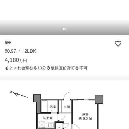
新着
60.97㎡
2LDK
・
4,180
万円
ときわ台駅徒歩13分
板橋区前野町
不可