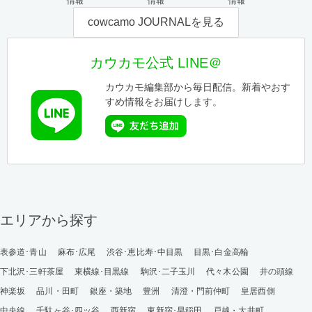
情報
情報
情報
cowcamo JOURNALを見る
カウカモ公式 LINE＠
カウカモ編集部から毎日配信。新着やおす
すめ情報をお届けします。
エリアから探す
表参道･青山
麻布･広尾
渋谷･恵比寿･中目黒
目黒･白金高輪
下北沢･三軒茶屋
東横線･目黒線
駒沢･二子玉川
代々木公園
井の頭線
神楽坂
品川・田町
銀座・築地
豊洲
清澄・門前仲町
皇居西側
中央線
千駄ヶ谷･四ッ谷
西新宿
東新宿･早稲田
戸越・大井町