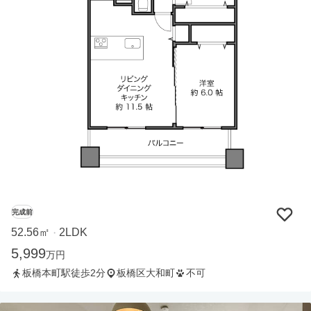
完成前
52.56㎡
2LDK
・
5,999
万円
板橋本町駅徒歩2分
板橋区大和町
不可