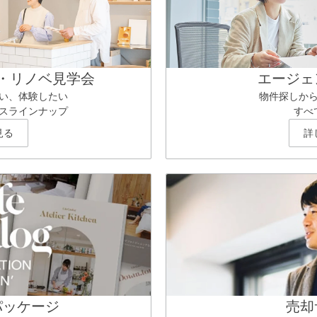
・リノベ見学会
エージェ
い、体験したい
物件探しか
スラインナップ
すべ
見る
詳
パッケージ
売却