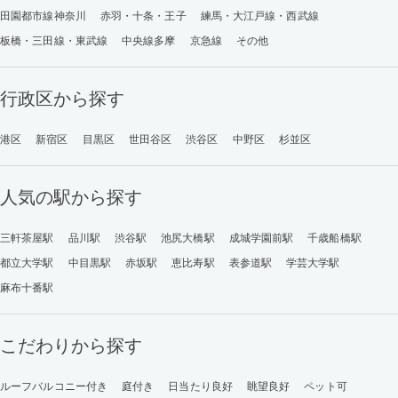
田園都市線神奈川
赤羽・十条・王子
練馬・大江戸線・西武線
板橋・三田線・東武線
中央線多摩
京急線
その他
行政区から探す
港区
新宿区
目黒区
世田谷区
渋谷区
中野区
杉並区
人気の駅から探す
三軒茶屋駅
品川駅
渋谷駅
池尻大橋駅
成城学園前駅
千歳船橋駅
都立大学駅
中目黒駅
赤坂駅
恵比寿駅
表参道駅
学芸大学駅
麻布十番駅
こだわりから探す
ルーフバルコニー付き
庭付き
日当たり良好
眺望良好
ペット可