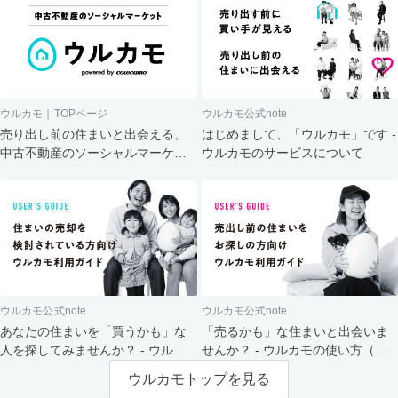
ウルカモ｜TOPページ
ウルカモ公式note
売り出し前の住まいと出会える、
はじめまして、「ウルカモ」です -
中古不動産のソーシャルマーケッ
ウルカモのサービスについて
ト
ウルカモ公式note
ウルカモ公式note
あなたの住まいを「買うかも」な
「売るかも」な住まいと出会いま
人を探してみませんか？ - ウルカ
せんか？ - ウルカモの使い方（買
モの使い方（売主さま向け）
主さま向け）
ウルカモトップを見る