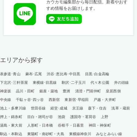
カウカモ編集部から毎日配信。新着やおす
すめ情報をお届けします。
エリアから探す
表参道･青山
麻布･広尾
渋谷･恵比寿･中目黒
目黒･白金高輪
下北沢･三軒茶屋
東横線･目黒線
駒沢･二子玉川
代々木公園
井の頭線
神楽坂
品川・田町
銀座・築地
豊洲
清澄・門前仲町
皇居西側
中央線
千駄ヶ谷･四ッ谷
西新宿
東新宿･早稲田
戸越・大井町
池上・多摩川線
世田谷線
経堂･成城
京王線
森下・住吉
浅草・蔵前
押上・錦糸町
目白・雑司が谷
池袋
護国寺・茗荷谷
上野
湯島・東大前
人形町・日本橋
谷根千・日暮里
神田・神保町
駒込・本駒込
東陽町・南砂町・大島
東横線神奈川
みなとみらい線