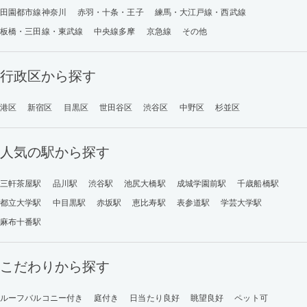
田園都市線神奈川
赤羽・十条・王子
練馬・大江戸線・西武線
板橋・三田線・東武線
中央線多摩
京急線
その他
行政区から探す
港区
新宿区
目黒区
世田谷区
渋谷区
中野区
杉並区
人気の駅から探す
三軒茶屋駅
品川駅
渋谷駅
池尻大橋駅
成城学園前駅
千歳船橋駅
都立大学駅
中目黒駅
赤坂駅
恵比寿駅
表参道駅
学芸大学駅
麻布十番駅
こだわりから探す
ルーフバルコニー付き
庭付き
日当たり良好
眺望良好
ペット可