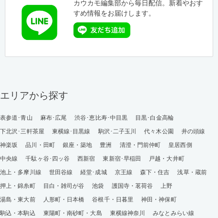
カウカモ編集部から毎日配信。新着やおす
すめ情報をお届けします。
エリアから探す
表参道･青山
麻布･広尾
渋谷･恵比寿･中目黒
目黒･白金高輪
下北沢･三軒茶屋
東横線･目黒線
駒沢･二子玉川
代々木公園
井の頭線
神楽坂
品川・田町
銀座・築地
豊洲
清澄・門前仲町
皇居西側
中央線
千駄ヶ谷･四ッ谷
西新宿
東新宿･早稲田
戸越・大井町
池上・多摩川線
世田谷線
経堂･成城
京王線
森下・住吉
浅草・蔵前
押上・錦糸町
目白・雑司が谷
池袋
護国寺・茗荷谷
上野
湯島・東大前
人形町・日本橋
谷根千・日暮里
神田・神保町
駒込・本駒込
東陽町・南砂町・大島
東横線神奈川
みなとみらい線