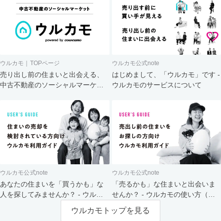
ウルカモ｜TOPページ
ウルカモ公式note
売り出し前の住まいと出会える、
はじめまして、「ウルカモ」です -
中古不動産のソーシャルマーケッ
ウルカモのサービスについて
ト
ウルカモ公式note
ウルカモ公式note
あなたの住まいを「買うかも」な
「売るかも」な住まいと出会いま
人を探してみませんか？ - ウルカ
せんか？ - ウルカモの使い方（買
モの使い方（売主さま向け）
主さま向け）
ウルカモトップを見る