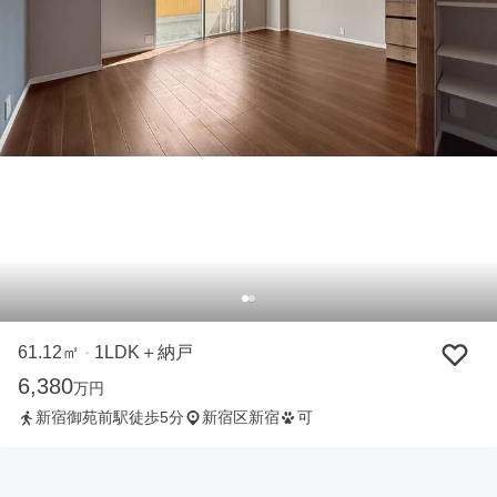
61.12㎡
1LDK＋納戸
・
6,380
万円
新宿御苑前駅徒歩5分
新宿区新宿
可