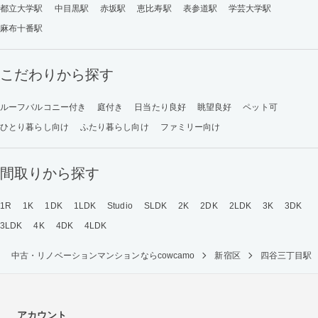
都立大学駅
中目黒駅
赤坂駅
恵比寿駅
表参道駅
学芸大学駅
麻布十番駅
こだわりから探す
ルーフバルコニー付き
庭付き
日当たり良好
眺望良好
ペット可
ひとり暮らし向け
ふたり暮らし向け
ファミリー向け
間取りから探す
1R
1K
1DK
1LDK
Studio
SLDK
2K
2DK
2LDK
3K
3DK
3LDK
4K
4DK
4LDK
中古・リノベーションマンションならcowcamo
新宿区
四谷三丁目駅
アカウント