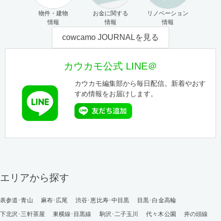
物件・建物
お金に関する
リノベーション
情報
情報
情報
cowcamo JOURNALを見る
カウカモ公式 LINE＠
カウカモ編集部から毎日配信。新着やおす
すめ情報をお届けします。
エリアから探す
表参道･青山
麻布･広尾
渋谷･恵比寿･中目黒
目黒･白金高輪
下北沢･三軒茶屋
東横線･目黒線
駒沢･二子玉川
代々木公園
井の頭線