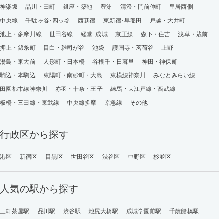
神楽坂
品川・田町
銀座・築地
豊洲
清澄・門前仲町
皇居西側
中央線
千駄ヶ谷･四ッ谷
西新宿
東新宿･早稲田
戸越・大井町
池上・多摩川線
世田谷線
経堂･成城
京王線
森下・住吉
浅草・蔵前
押上・錦糸町
目白・雑司が谷
池袋
護国寺・茗荷谷
上野
湯島・東大前
人形町・日本橋
谷根千・日暮里
神田・神保町
駒込・本駒込
東陽町・南砂町・大島
東横線神奈川
みなとみらい線
田園都市線神奈川
赤羽・十条・王子
練馬・大江戸線・西武線
板橋・三田線・東武線
中央線多摩
京急線
その他
行政区から探す
港区
新宿区
目黒区
世田谷区
渋谷区
中野区
杉並区
人気の駅から探す
三軒茶屋駅
品川駅
渋谷駅
池尻大橋駅
成城学園前駅
千歳船橋駅