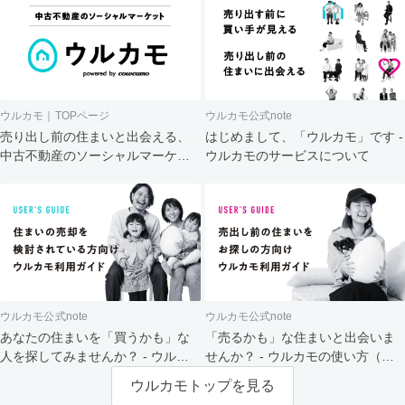
ウルカモ｜TOPページ
ウルカモ公式note
売り出し前の住まいと出会える、
はじめまして、「ウルカモ」です -
中古不動産のソーシャルマーケッ
ウルカモのサービスについて
ト
ウルカモ公式note
ウルカモ公式note
あなたの住まいを「買うかも」な
「売るかも」な住まいと出会いま
人を探してみませんか？ - ウルカ
せんか？ - ウルカモの使い方（買
モの使い方（売主さま向け）
主さま向け）
ウルカモトップを見る