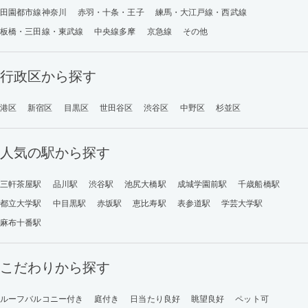
田園都市線神奈川
赤羽・十条・王子
練馬・大江戸線・西武線
板橋・三田線・東武線
中央線多摩
京急線
その他
行政区から探す
港区
新宿区
目黒区
世田谷区
渋谷区
中野区
杉並区
人気の駅から探す
三軒茶屋駅
品川駅
渋谷駅
池尻大橋駅
成城学園前駅
千歳船橋駅
都立大学駅
中目黒駅
赤坂駅
恵比寿駅
表参道駅
学芸大学駅
麻布十番駅
こだわりから探す
ルーフバルコニー付き
庭付き
日当たり良好
眺望良好
ペット可