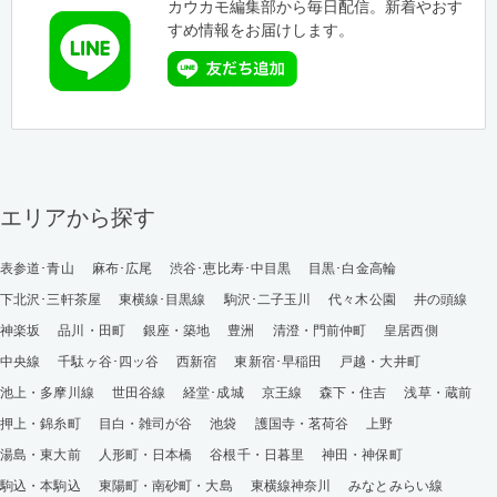
カウカモ編集部から毎日配信。新着やおす
すめ情報をお届けします。
エリアから探す
表参道･青山
麻布･広尾
渋谷･恵比寿･中目黒
目黒･白金高輪
下北沢･三軒茶屋
東横線･目黒線
駒沢･二子玉川
代々木公園
井の頭線
神楽坂
品川・田町
銀座・築地
豊洲
清澄・門前仲町
皇居西側
中央線
千駄ヶ谷･四ッ谷
西新宿
東新宿･早稲田
戸越・大井町
池上・多摩川線
世田谷線
経堂･成城
京王線
森下・住吉
浅草・蔵前
押上・錦糸町
目白・雑司が谷
池袋
護国寺・茗荷谷
上野
湯島・東大前
人形町・日本橋
谷根千・日暮里
神田・神保町
駒込・本駒込
東陽町・南砂町・大島
東横線神奈川
みなとみらい線