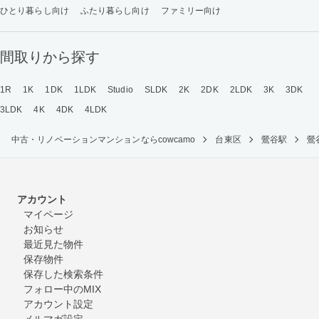
ひとり暮らし向け
ふたり暮らし向け
ファミリー向け
間取りから探す
1R
1K
1DK
1LDK
Studio
SLDK
2K
2DK
2LDK
3K
3DK
3LDK
4K
4DK
4LDK
中古・リノベーションマンションならcowcamo
台東区
鶯谷駅
鶯
アカウント
マイページ
お知らせ
最近見た物件
保存物件
保存した検索条件
フォロー中のMIX
アカウント設定
メルマガ設定