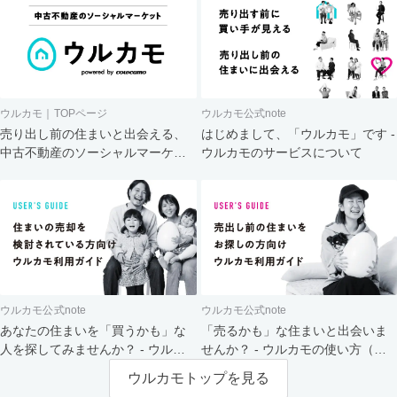
ウルカモ｜TOPページ
ウルカモ公式note
売り出し前の住まいと出会える、
はじめまして、「ウルカモ」です -
中古不動産のソーシャルマーケッ
ウルカモのサービスについて
ト
ウルカモ公式note
ウルカモ公式note
あなたの住まいを「買うかも」な
「売るかも」な住まいと出会いま
人を探してみませんか？ - ウルカ
せんか？ - ウルカモの使い方（買
モの使い方（売主さま向け）
主さま向け）
ウルカモトップを見る