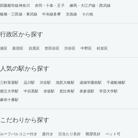
田園都市線神奈川
赤羽・十条・王子
練馬・大江戸線・西武線
板橋・三田線・東武線
中央線多摩
京急線
その他
行政区から探す
港区
新宿区
目黒区
世田谷区
渋谷区
中野区
杉並区
人気の駅から探す
三軒茶屋駅
品川駅
渋谷駅
池尻大橋駅
成城学園前駅
千歳船橋駅
都立大学駅
中目黒駅
赤坂駅
恵比寿駅
表参道駅
学芸大学駅
麻布十番駅
こだわりから探す
ルーフバルコニー付き
庭付き
日当たり良好
眺望良好
ペット可