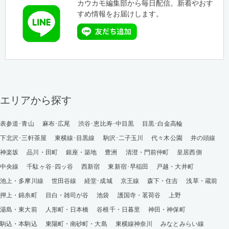
カウカモ編集部から毎日配信。新着やおす
すめ情報をお届けします。
エリアから探す
表参道･青山
麻布･広尾
渋谷･恵比寿･中目黒
目黒･白金高輪
下北沢･三軒茶屋
東横線･目黒線
駒沢･二子玉川
代々木公園
井の頭線
神楽坂
品川・田町
銀座・築地
豊洲
清澄・門前仲町
皇居西側
中央線
千駄ヶ谷･四ッ谷
西新宿
東新宿･早稲田
戸越・大井町
池上・多摩川線
世田谷線
経堂･成城
京王線
森下・住吉
浅草・蔵前
押上・錦糸町
目白・雑司が谷
池袋
護国寺・茗荷谷
上野
湯島・東大前
人形町・日本橋
谷根千・日暮里
神田・神保町
駒込・本駒込
東陽町・南砂町・大島
東横線神奈川
みなとみらい線