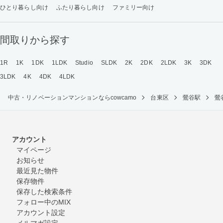
ひとり暮らし向け
ふたり暮らし向け
ファミリー向け
間取りから探す
1R
1K
1DK
1LDK
Studio
SLDK
2K
2DK
2LDK
3K
3DK
3LDK
4K
4DK
4LDK
中古・リノベーションマンションならcowcamo
台東区
鶯谷駅
鶯
アカウント
マイページ
お知らせ
最近見た物件
保存物件
保存した検索条件
フォロー中のMIX
アカウント設定
メルマガ設定