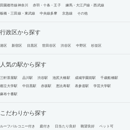
田園都市線神奈川
赤羽・十条・王子
練馬・大江戸線・西武線
板橋・三田線・東武線
中央線多摩
京急線
その他
行政区から探す
港区
新宿区
目黒区
世田谷区
渋谷区
中野区
杉並区
人気の駅から探す
三軒茶屋駅
品川駅
渋谷駅
池尻大橋駅
成城学園前駅
千歳船橋駅
都立大学駅
中目黒駅
赤坂駅
恵比寿駅
表参道駅
学芸大学駅
麻布十番駅
こだわりから探す
ルーフバルコニー付き
庭付き
日当たり良好
眺望良好
ペット可