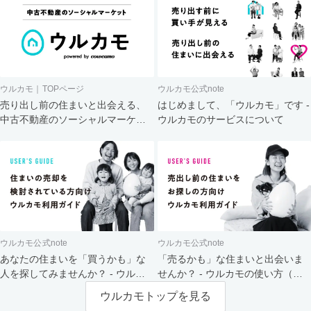
ウルカモ｜TOPページ
ウルカモ公式note
売り出し前の住まいと出会える、
はじめまして、「ウルカモ」です -
中古不動産のソーシャルマーケッ
ウルカモのサービスについて
ト
ウルカモ公式note
ウルカモ公式note
あなたの住まいを「買うかも」な
「売るかも」な住まいと出会いま
人を探してみませんか？ - ウルカ
せんか？ - ウルカモの使い方（買
モの使い方（売主さま向け）
主さま向け）
ウルカモトップを見る