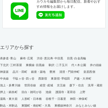
カウカモ編集部から毎日配信。新着やおす
すめ情報をお届けします。
エリアから探す
表参道･青山
麻布･広尾
渋谷･恵比寿･中目黒
目黒･白金高輪
下北沢･三軒茶屋
東横線･目黒線
駒沢･二子玉川
代々木公園
井の頭線
神楽坂
品川・田町
銀座・築地
豊洲
清澄・門前仲町
皇居西側
中央線
千駄ヶ谷･四ッ谷
西新宿
東新宿･早稲田
戸越・大井町
池上・多摩川線
世田谷線
経堂･成城
京王線
森下・住吉
浅草・蔵前
押上・錦糸町
目白・雑司が谷
池袋
護国寺・茗荷谷
上野
湯島・東大前
人形町・日本橋
谷根千・日暮里
神田・神保町
駒込・本駒込
東陽町・南砂町・大島
東横線神奈川
みなとみらい線