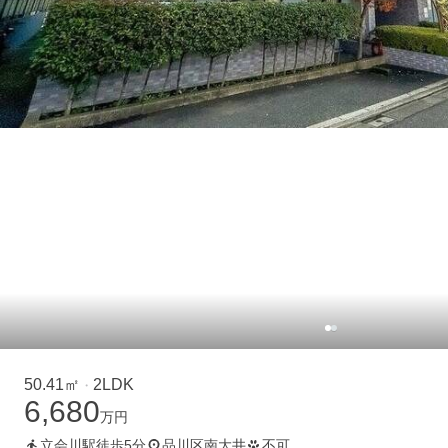
50.41㎡
2LDK
・
6,680
万円
立会川駅徒歩5分
品川区南大井
不可