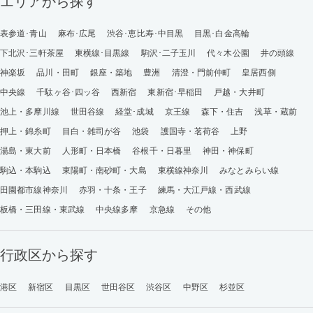
エリアから探す
表参道･青山
麻布･広尾
渋谷･恵比寿･中目黒
目黒･白金高輪
下北沢･三軒茶屋
東横線･目黒線
駒沢･二子玉川
代々木公園
井の頭線
神楽坂
品川・田町
銀座・築地
豊洲
清澄・門前仲町
皇居西側
中央線
千駄ヶ谷･四ッ谷
西新宿
東新宿･早稲田
戸越・大井町
池上・多摩川線
世田谷線
経堂･成城
京王線
森下・住吉
浅草・蔵前
押上・錦糸町
目白・雑司が谷
池袋
護国寺・茗荷谷
上野
湯島・東大前
人形町・日本橋
谷根千・日暮里
神田・神保町
駒込・本駒込
東陽町・南砂町・大島
東横線神奈川
みなとみらい線
田園都市線神奈川
赤羽・十条・王子
練馬・大江戸線・西武線
板橋・三田線・東武線
中央線多摩
京急線
その他
行政区から探す
港区
新宿区
目黒区
世田谷区
渋谷区
中野区
杉並区