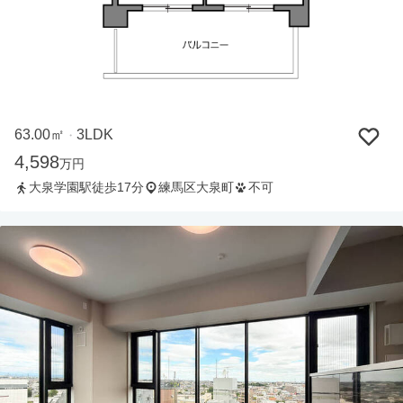
63.00㎡
3LDK
・
4,598
万円
大泉学園駅徒歩17分
練馬区大泉町
不可