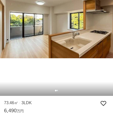
73.46㎡
3LDK
・
6,490
万円