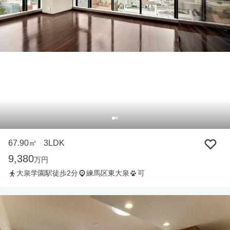
67.90㎡
3LDK
・
9,380
万円
大泉学園駅徒歩2分
練馬区東大泉
可