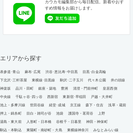
カウカモ編集部から毎日配信。新着やおす
すめ情報をお届けします。
エリアから探す
表参道･青山
麻布･広尾
渋谷･恵比寿･中目黒
目黒･白金高輪
下北沢･三軒茶屋
東横線･目黒線
駒沢･二子玉川
代々木公園
井の頭線
神楽坂
品川・田町
銀座・築地
豊洲
清澄・門前仲町
皇居西側
中央線
千駄ヶ谷･四ッ谷
西新宿
東新宿･早稲田
戸越・大井町
池上・多摩川線
世田谷線
経堂･成城
京王線
森下・住吉
浅草・蔵前
押上・錦糸町
目白・雑司が谷
池袋
護国寺・茗荷谷
上野
湯島・東大前
人形町・日本橋
谷根千・日暮里
神田・神保町
駒込・本駒込
東陽町・南砂町・大島
東横線神奈川
みなとみらい線