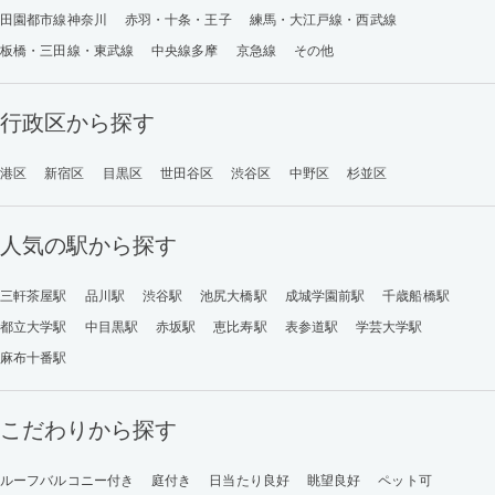
田園都市線神奈川
赤羽・十条・王子
練馬・大江戸線・西武線
板橋・三田線・東武線
中央線多摩
京急線
その他
行政区から探す
港区
新宿区
目黒区
世田谷区
渋谷区
中野区
杉並区
人気の駅から探す
三軒茶屋駅
品川駅
渋谷駅
池尻大橋駅
成城学園前駅
千歳船橋駅
都立大学駅
中目黒駅
赤坂駅
恵比寿駅
表参道駅
学芸大学駅
麻布十番駅
こだわりから探す
ルーフバルコニー付き
庭付き
日当たり良好
眺望良好
ペット可