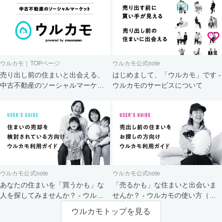
ウルカモ｜TOPページ
ウルカモ公式note
売り出し前の住まいと出会える、
はじめまして、「ウルカモ」です -
中古不動産のソーシャルマーケッ
ウルカモのサービスについて
ト
ウルカモ公式note
ウルカモ公式note
あなたの住まいを「買うかも」な
「売るかも」な住まいと出会いま
人を探してみませんか？ - ウルカ
せんか？ - ウルカモの使い方（買
モの使い方（売主さま向け）
主さま向け）
ウルカモトップを見る