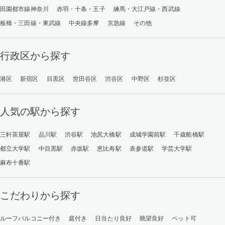
田園都市線神奈川
赤羽・十条・王子
練馬・大江戸線・西武線
板橋・三田線・東武線
中央線多摩
京急線
その他
行政区から探す
港区
新宿区
目黒区
世田谷区
渋谷区
中野区
杉並区
人気の駅から探す
三軒茶屋駅
品川駅
渋谷駅
池尻大橋駅
成城学園前駅
千歳船橋駅
都立大学駅
中目黒駅
赤坂駅
恵比寿駅
表参道駅
学芸大学駅
麻布十番駅
こだわりから探す
ルーフバルコニー付き
庭付き
日当たり良好
眺望良好
ペット可