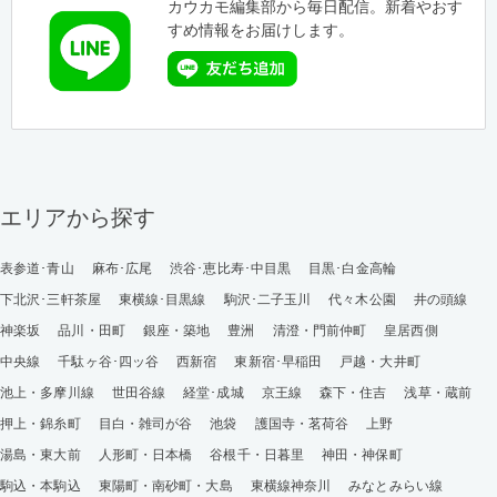
カウカモ編集部から毎日配信。新着やおす
すめ情報をお届けします。
エリアから探す
表参道･青山
麻布･広尾
渋谷･恵比寿･中目黒
目黒･白金高輪
下北沢･三軒茶屋
東横線･目黒線
駒沢･二子玉川
代々木公園
井の頭線
神楽坂
品川・田町
銀座・築地
豊洲
清澄・門前仲町
皇居西側
中央線
千駄ヶ谷･四ッ谷
西新宿
東新宿･早稲田
戸越・大井町
池上・多摩川線
世田谷線
経堂･成城
京王線
森下・住吉
浅草・蔵前
押上・錦糸町
目白・雑司が谷
池袋
護国寺・茗荷谷
上野
湯島・東大前
人形町・日本橋
谷根千・日暮里
神田・神保町
駒込・本駒込
東陽町・南砂町・大島
東横線神奈川
みなとみらい線