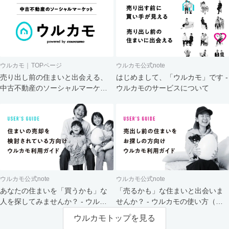
ウルカモ｜TOPページ
ウルカモ公式note
売り出し前の住まいと出会える、
はじめまして、「ウルカモ」です -
中古不動産のソーシャルマーケッ
ウルカモのサービスについて
ト
ウルカモ公式note
ウルカモ公式note
あなたの住まいを「買うかも」な
「売るかも」な住まいと出会いま
人を探してみませんか？ - ウルカ
せんか？ - ウルカモの使い方（買
モの使い方（売主さま向け）
主さま向け）
ウルカモトップを見る