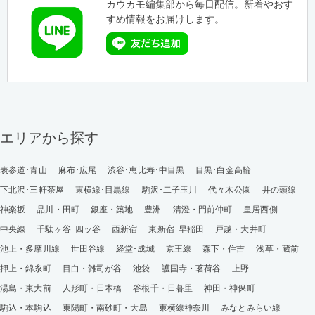
カウカモ編集部から毎日配信。新着やおす
すめ情報をお届けします。
エリアから探す
表参道･青山
麻布･広尾
渋谷･恵比寿･中目黒
目黒･白金高輪
下北沢･三軒茶屋
東横線･目黒線
駒沢･二子玉川
代々木公園
井の頭線
神楽坂
品川・田町
銀座・築地
豊洲
清澄・門前仲町
皇居西側
中央線
千駄ヶ谷･四ッ谷
西新宿
東新宿･早稲田
戸越・大井町
池上・多摩川線
世田谷線
経堂･成城
京王線
森下・住吉
浅草・蔵前
押上・錦糸町
目白・雑司が谷
池袋
護国寺・茗荷谷
上野
湯島・東大前
人形町・日本橋
谷根千・日暮里
神田・神保町
駒込・本駒込
東陽町・南砂町・大島
東横線神奈川
みなとみらい線