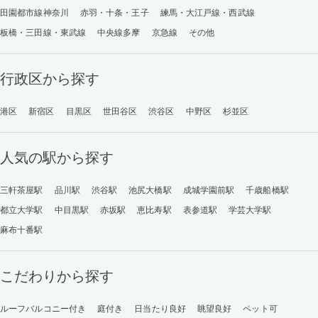
田園都市線神奈川
赤羽・十条・王子
練馬・大江戸線・西武線
板橋・三田線・東武線
中央線多摩
京急線
その他
行政区から探す
港区
新宿区
目黒区
世田谷区
渋谷区
中野区
杉並区
人気の駅から探す
三軒茶屋駅
品川駅
渋谷駅
池尻大橋駅
成城学園前駅
千歳船橋駅
都立大学駅
中目黒駅
赤坂駅
恵比寿駅
表参道駅
学芸大学駅
麻布十番駅
こだわりから探す
ルーフバルコニー付き
庭付き
日当たり良好
眺望良好
ペット可