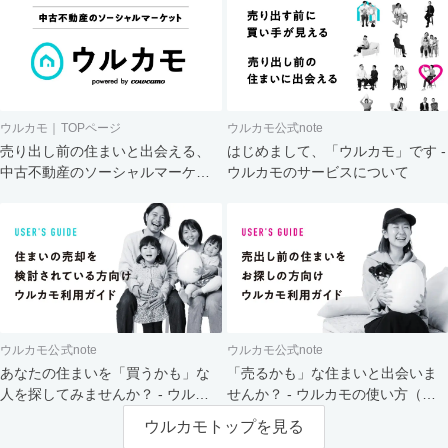
ウルカモ｜TOPページ
ウルカモ公式note
売り出し前の住まいと出会える、
はじめまして、「ウルカモ」です -
中古不動産のソーシャルマーケッ
ウルカモのサービスについて
ト
ウルカモ公式note
ウルカモ公式note
あなたの住まいを「買うかも」な
「売るかも」な住まいと出会いま
人を探してみませんか？ - ウルカ
せんか？ - ウルカモの使い方（買
モの使い方（売主さま向け）
主さま向け）
ウルカモトップを見る