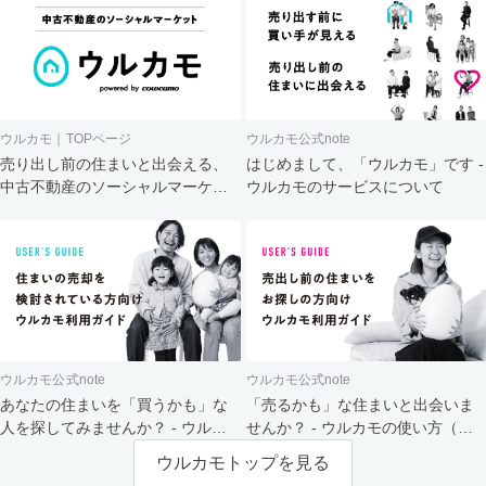
ウルカモ｜TOPページ
ウルカモ公式note
売り出し前の住まいと出会える、
はじめまして、「ウルカモ」です -
中古不動産のソーシャルマーケッ
ウルカモのサービスについて
ト
ウルカモ公式note
ウルカモ公式note
あなたの住まいを「買うかも」な
「売るかも」な住まいと出会いま
人を探してみませんか？ - ウルカ
せんか？ - ウルカモの使い方（買
モの使い方（売主さま向け）
主さま向け）
ウルカモトップを見る