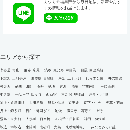
カウカモ編集部から毎日配信。新着やおす
すめ情報をお届けします。
エリアから探す
表参道･青山
麻布･広尾
渋谷･恵比寿･中目黒
目黒･白金高輪
下北沢･三軒茶屋
東横線･目黒線
駒沢･二子玉川
代々木公園
井の頭線
神楽坂
品川・田町
銀座・築地
豊洲
清澄・門前仲町
皇居西側
中央線
千駄ヶ谷･四ッ谷
西新宿
東新宿･早稲田
戸越・大井町
池上・多摩川線
世田谷線
経堂･成城
京王線
森下・住吉
浅草・蔵前
押上・錦糸町
目白・雑司が谷
池袋
護国寺・茗荷谷
上野
湯島・東大前
人形町・日本橋
谷根千・日暮里
神田・神保町
駒込・本駒込
東陽町・南砂町・大島
東横線神奈川
みなとみらい線