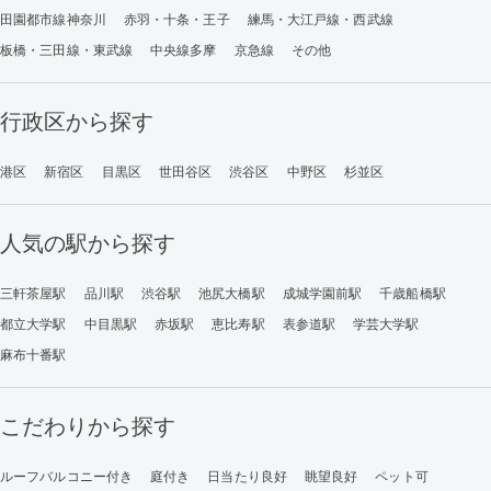
田園都市線神奈川
赤羽・十条・王子
練馬・大江戸線・西武線
板橋・三田線・東武線
中央線多摩
京急線
その他
行政区から探す
港区
新宿区
目黒区
世田谷区
渋谷区
中野区
杉並区
人気の駅から探す
三軒茶屋駅
品川駅
渋谷駅
池尻大橋駅
成城学園前駅
千歳船橋駅
都立大学駅
中目黒駅
赤坂駅
恵比寿駅
表参道駅
学芸大学駅
麻布十番駅
こだわりから探す
ルーフバルコニー付き
庭付き
日当たり良好
眺望良好
ペット可