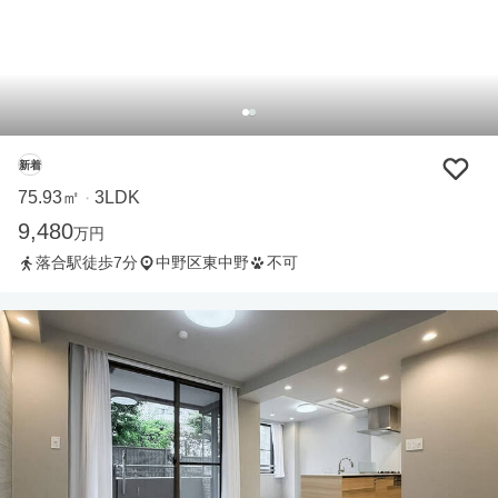
新着
75.93㎡
3LDK
・
9,480
万円
落合駅徒歩7分
中野区東中野
不可