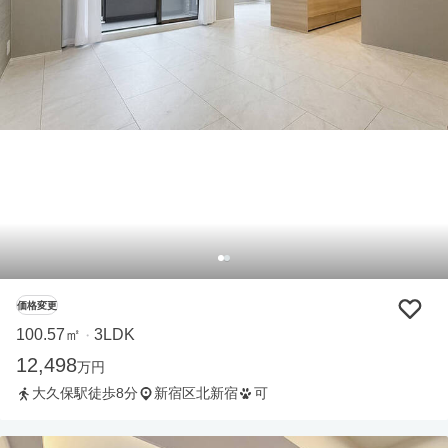
価格変更
100.57㎡
3LDK
・
12,498
万円
大久保駅徒歩8分
新宿区北新宿
可