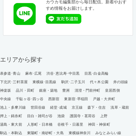
カウカモ編集部から毎日配信。新着やおす
すめ情報をお届けします。
エリアから探す
表参道･青山
麻布･広尾
渋谷･恵比寿･中目黒
目黒･白金高輪
下北沢･三軒茶屋
東横線･目黒線
駒沢･二子玉川
代々木公園
井の頭線
神楽坂
品川・田町
銀座・築地
豊洲
清澄・門前仲町
皇居西側
中央線
千駄ヶ谷･四ッ谷
西新宿
東新宿･早稲田
戸越・大井町
池上・多摩川線
世田谷線
経堂･成城
京王線
森下・住吉
浅草・蔵前
押上・錦糸町
目白・雑司が谷
池袋
護国寺・茗荷谷
上野
湯島・東大前
人形町・日本橋
谷根千・日暮里
神田・神保町
駒込・本駒込
東陽町・南砂町・大島
東横線神奈川
みなとみらい線