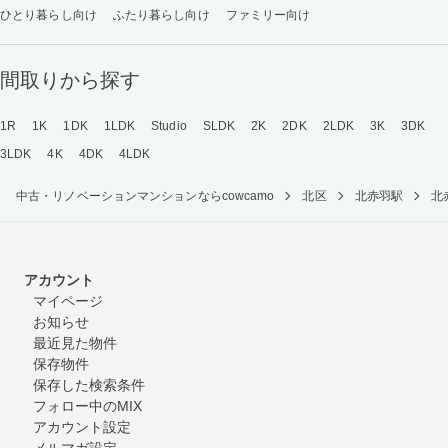
ひとり暮らし向け
ふたり暮らし向け
ファミリー向け
間取りから探す
1R
1K
1DK
1LDK
Studio
SLDK
2K
2DK
2LDK
3K
3DK
3LDK
4K
4DK
4LDK
中古・リノベーションマンションならcowcamo
北区
北赤羽駅
北
アカウント
マイページ
お知らせ
最近見た物件
保存物件
保存した検索条件
フォロー中のMIX
アカウント設定
メルマガ設定