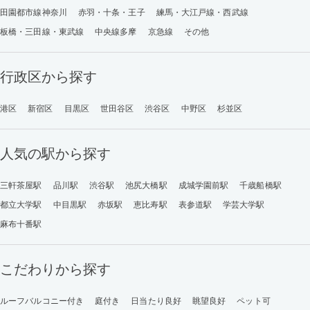
田園都市線神奈川
赤羽・十条・王子
練馬・大江戸線・西武線
板橋・三田線・東武線
中央線多摩
京急線
その他
行政区から探す
港区
新宿区
目黒区
世田谷区
渋谷区
中野区
杉並区
人気の駅から探す
三軒茶屋駅
品川駅
渋谷駅
池尻大橋駅
成城学園前駅
千歳船橋駅
都立大学駅
中目黒駅
赤坂駅
恵比寿駅
表参道駅
学芸大学駅
麻布十番駅
こだわりから探す
ルーフバルコニー付き
庭付き
日当たり良好
眺望良好
ペット可