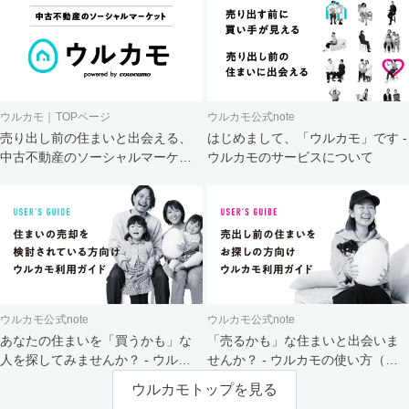
ウルカモ｜TOPページ
ウルカモ公式note
売り出し前の住まいと出会える、
はじめまして、「ウルカモ」です -
中古不動産のソーシャルマーケッ
ウルカモのサービスについて
ト
ウルカモ公式note
ウルカモ公式note
あなたの住まいを「買うかも」な
「売るかも」な住まいと出会いま
人を探してみませんか？ - ウルカ
せんか？ - ウルカモの使い方（買
モの使い方（売主さま向け）
主さま向け）
ウルカモトップを見る