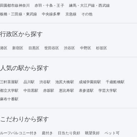
田園都市線神奈川
赤羽・十条・王子
練馬・大江戸線・西武線
板橋・三田線・東武線
中央線多摩
京急線
その他
行政区から探す
港区
新宿区
目黒区
世田谷区
渋谷区
中野区
杉並区
人気の駅から探す
三軒茶屋駅
品川駅
渋谷駅
池尻大橋駅
成城学園前駅
千歳船橋駅
都立大学駅
中目黒駅
赤坂駅
恵比寿駅
表参道駅
学芸大学駅
麻布十番駅
こだわりから探す
ルーフバルコニー付き
庭付き
日当たり良好
眺望良好
ペット可