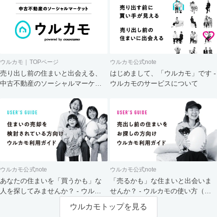
ウルカモ｜TOPページ
ウルカモ公式note
売り出し前の住まいと出会える、
はじめまして、「ウルカモ」です -
中古不動産のソーシャルマーケッ
ウルカモのサービスについて
ト
ウルカモ公式note
ウルカモ公式note
あなたの住まいを「買うかも」な
「売るかも」な住まいと出会いま
人を探してみませんか？ - ウルカ
せんか？ - ウルカモの使い方（買
モの使い方（売主さま向け）
主さま向け）
ウルカモトップを見る