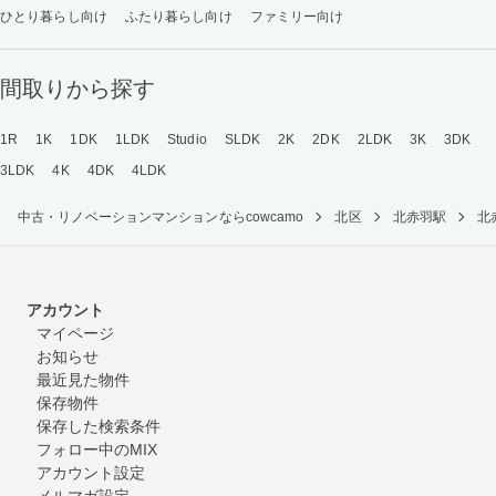
ひとり暮らし向け
ふたり暮らし向け
ファミリー向け
間取りから探す
1R
1K
1DK
1LDK
Studio
SLDK
2K
2DK
2LDK
3K
3DK
3LDK
4K
4DK
4LDK
中古・リノベーションマンションならcowcamo
北区
北赤羽駅
北
アカウント
マイページ
お知らせ
最近見た物件
保存物件
保存した検索条件
フォロー中のMIX
アカウント設定
メルマガ設定