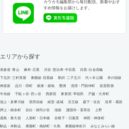
カウカモ編集部から毎日配信。新着やおす
すめ情報をお届けします。
エリアから探す
表参道･青山
麻布･広尾
渋谷･恵比寿･中目黒
目黒･白金高輪
下北沢･三軒茶屋
東横線･目黒線
駒沢･二子玉川
代々木公園
井の頭線
神楽坂
品川・田町
銀座・築地
豊洲
清澄・門前仲町
皇居西側
中央線
千駄ヶ谷･四ッ谷
西新宿
東新宿･早稲田
戸越・大井町
池上・多摩川線
世田谷線
経堂･成城
京王線
森下・住吉
浅草・蔵前
押上・錦糸町
目白・雑司が谷
池袋
護国寺・茗荷谷
上野
湯島・東大前
人形町・日本橋
谷根千・日暮里
神田・神保町
駒込・本駒込
東陽町・南砂町・大島
東横線神奈川
みなとみらい線