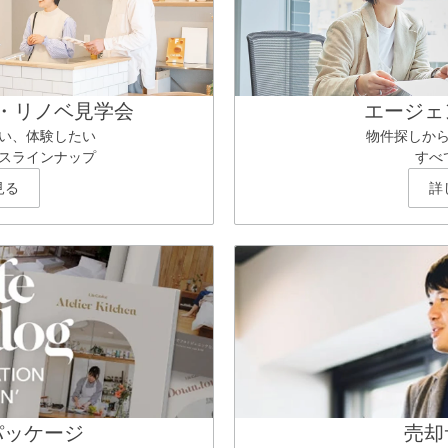
・リノベ見学会
エージェ
い、体験したい
物件探しか
スラインナップ
すべ
見る
詳
パッケージ
売却