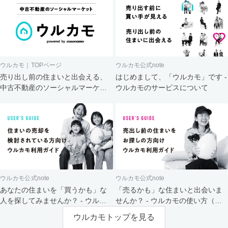
ウルカモ｜TOPページ
ウルカモ公式note
売り出し前の住まいと出会える、
はじめまして、「ウルカモ」です -
中古不動産のソーシャルマーケッ
ウルカモのサービスについて
ト
ウルカモ公式note
ウルカモ公式note
あなたの住まいを「買うかも」な
「売るかも」な住まいと出会いま
人を探してみませんか？ - ウルカ
せんか？ - ウルカモの使い方（買
モの使い方（売主さま向け）
主さま向け）
ウルカモトップを見る