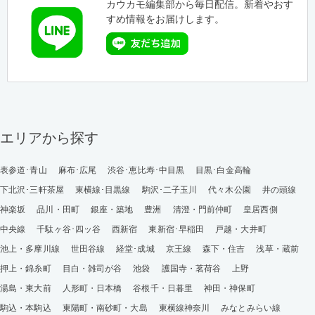
カウカモ編集部から毎日配信。新着やおす
すめ情報をお届けします。
エリアから探す
表参道･青山
麻布･広尾
渋谷･恵比寿･中目黒
目黒･白金高輪
下北沢･三軒茶屋
東横線･目黒線
駒沢･二子玉川
代々木公園
井の頭線
神楽坂
品川・田町
銀座・築地
豊洲
清澄・門前仲町
皇居西側
中央線
千駄ヶ谷･四ッ谷
西新宿
東新宿･早稲田
戸越・大井町
池上・多摩川線
世田谷線
経堂･成城
京王線
森下・住吉
浅草・蔵前
押上・錦糸町
目白・雑司が谷
池袋
護国寺・茗荷谷
上野
湯島・東大前
人形町・日本橋
谷根千・日暮里
神田・神保町
駒込・本駒込
東陽町・南砂町・大島
東横線神奈川
みなとみらい線