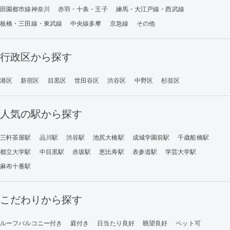
田園都市線神奈川
赤羽・十条・王子
練馬・大江戸線・西武線
板橋・三田線・東武線
中央線多摩
京急線
その他
行政区から探す
港区
新宿区
目黒区
世田谷区
渋谷区
中野区
杉並区
人気の駅から探す
三軒茶屋駅
品川駅
渋谷駅
池尻大橋駅
成城学園前駅
千歳船橋駅
都立大学駅
中目黒駅
赤坂駅
恵比寿駅
表参道駅
学芸大学駅
麻布十番駅
こだわりから探す
ルーフバルコニー付き
庭付き
日当たり良好
眺望良好
ペット可