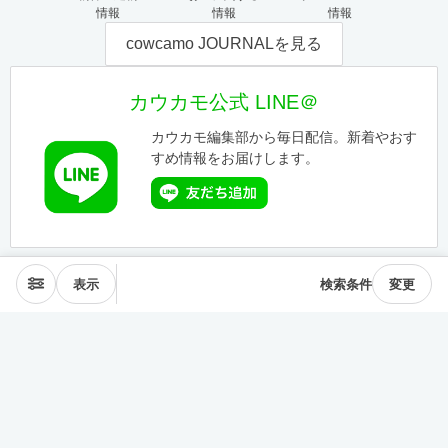
情報
情報
情報
cowcamo JOURNALを見る
カウカモ公式 LINE＠
カウカモ編集部から毎日配信。新着やおす
すめ情報をお届けします。
表示
検索条件
変更
エリアから探す
表参道･青山
麻布･広尾
渋谷･恵比寿･中目黒
目黒･白金高輪
下北沢･三軒茶屋
東横線･目黒線
駒沢･二子玉川
代々木公園
井の頭線
神楽坂
品川・田町
銀座・築地
豊洲
清澄・門前仲町
皇居西側