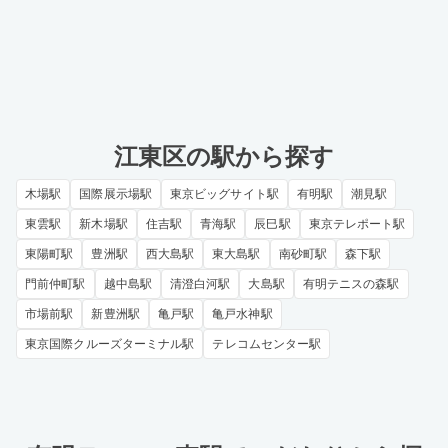
江東区の駅から探す
木場駅
国際展示場駅
東京ビッグサイト駅
有明駅
潮見駅
東雲駅
新木場駅
住吉駅
青海駅
辰巳駅
東京テレポート駅
東陽町駅
豊洲駅
西大島駅
東大島駅
南砂町駅
森下駅
門前仲町駅
越中島駅
清澄白河駅
大島駅
有明テニスの森駅
市場前駅
新豊洲駅
亀戸駅
亀戸水神駅
東京国際クルーズターミナル駅
テレコムセンター駅