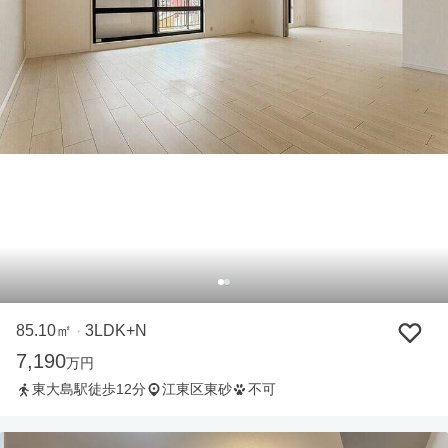
85.10㎡
3LDK+N
・
7,190
万円
東大島駅徒歩12分
江東区東砂
不可