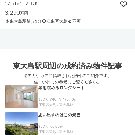
57.51㎡
2LDK
・
3,290
万円
東大島駅徒歩9分
江東区大島
不可
東大島駅周辺の
成約済み物件記事
過去カウカモに掲載された物件のご紹介です。
住まい探しの参考にご覧ください。
緑を眺めるロングシート
3LDK+WIC+M / 70.40㎡
江東区大島 / 東大島駅
思い出すのはこの景色
3LDK / 66.00㎡
江東区東砂 / 東大島駅