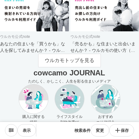
ウルカモ公式note
ウルカモ公式note
あなたの住まいを「買うかも」な
「売るかも」な住まいと出会いま
人を探してみませんか？ - ウルカ
せんか？ - ウルカモの使い方（買
モの使い方（売主さま向け）
主さま向け）
ウルカモトップを見る
cowcamo JOURNAL
たのしく、かしこく、人生を彩る住まいメディア
購入に関する
ライフスタイル
おすすめ
情報
別物件選び
エリア紹介
表示
検索条件
変更
保存