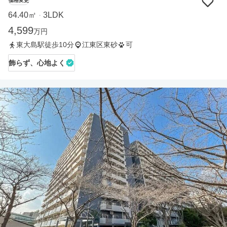
価格変更
64.40㎡
3LDK
・
4,599
万円
東大島駅徒歩10分
江東区東砂
可
飾らず、心地よく