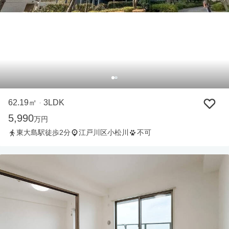
62.19㎡
3LDK
・
5,990
万円
東大島駅徒歩2分
江戸川区小松川
不可