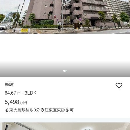
完成前
64.67㎡
3LDK
・
5,498
万円
東大島駅徒歩9分
江東区東砂
可