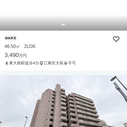
価格変更
46.50㎡
2LDK
・
3,490
万円
東大島駅徒歩4分
江東区大島
不可