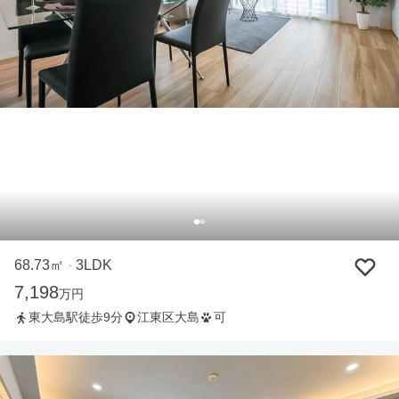
68.73㎡
3LDK
・
7,198
万円
東大島駅徒歩9分
江東区大島
可