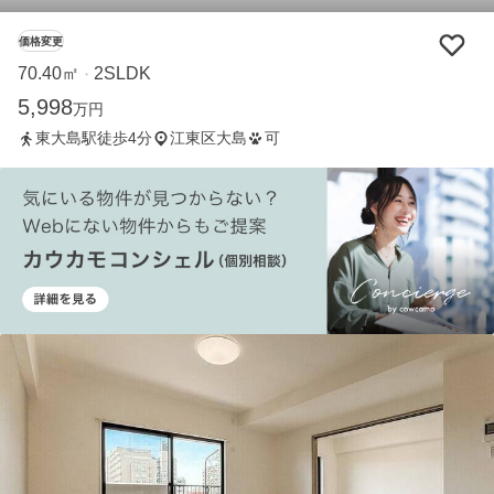
価格変更
70.40㎡
2SLDK
・
5,998
万円
東大島駅徒歩4分
江東区大島
可