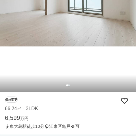
価格変更
66.24㎡
3LDK
・
6,599
万円
東大島駅徒歩10分
江東区亀戸
可