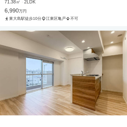
71.38㎡
2LDK
・
6,990
万円
東大島駅徒歩10分
江東区亀戸
不可