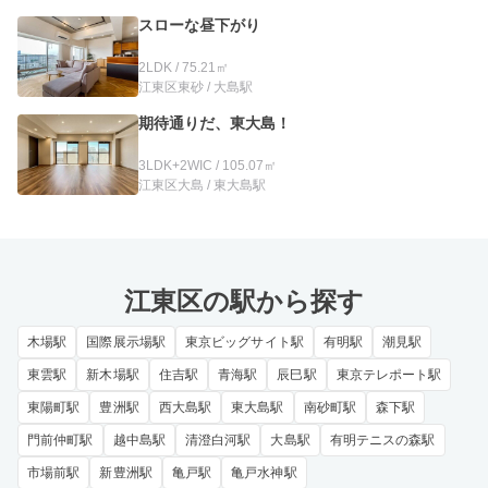
スローな昼下がり
2LDK / 75.21㎡
江東区東砂 / 大島駅
期待通りだ、東大島！
3LDK+2WIC / 105.07㎡
江東区大島 / 東大島駅
江東区の駅から探す
木場駅
国際展示場駅
東京ビッグサイト駅
有明駅
潮見駅
東雲駅
新木場駅
住吉駅
青海駅
辰巳駅
東京テレポート駅
東陽町駅
豊洲駅
西大島駅
東大島駅
南砂町駅
森下駅
門前仲町駅
越中島駅
清澄白河駅
大島駅
有明テニスの森駅
市場前駅
新豊洲駅
亀戸駅
亀戸水神駅