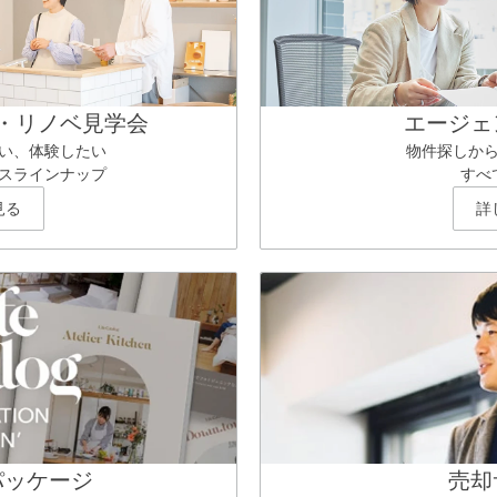
・リノベ見学会
エージェ
い、体験したい
物件探しか
スラインナップ
すべ
見る
詳
パッケージ
売却