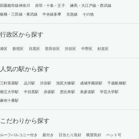
田園都市線神奈川
赤羽・十条・王子
練馬・大江戸線・西武線
板橋・三田線・東武線
中央線多摩
京急線
その他
行政区から探す
港区
新宿区
目黒区
世田谷区
渋谷区
中野区
杉並区
人気の駅から探す
三軒茶屋駅
品川駅
渋谷駅
池尻大橋駅
成城学園前駅
千歳船橋駅
都立大学駅
中目黒駅
赤坂駅
恵比寿駅
表参道駅
学芸大学駅
麻布十番駅
こだわりから探す
ルーフバルコニー付き
庭付き
日当たり良好
眺望良好
ペット可