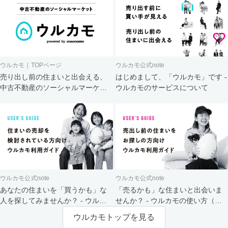
ウルカモ｜TOPページ
ウルカモ公式note
売り出し前の住まいと出会える、
はじめまして、「ウルカモ」です -
中古不動産のソーシャルマーケッ
ウルカモのサービスについて
ト
ウルカモ公式note
ウルカモ公式note
あなたの住まいを「買うかも」な
「売るかも」な住まいと出会いま
人を探してみませんか？ - ウルカ
せんか？ - ウルカモの使い方（買
モの使い方（売主さま向け）
主さま向け）
ウルカモトップを見る