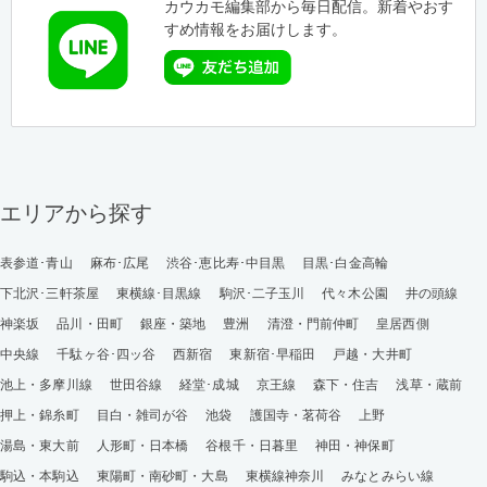
カウカモ編集部から毎日配信。新着やおす
すめ情報をお届けします。
エリアから探す
表参道･青山
麻布･広尾
渋谷･恵比寿･中目黒
目黒･白金高輪
下北沢･三軒茶屋
東横線･目黒線
駒沢･二子玉川
代々木公園
井の頭線
神楽坂
品川・田町
銀座・築地
豊洲
清澄・門前仲町
皇居西側
中央線
千駄ヶ谷･四ッ谷
西新宿
東新宿･早稲田
戸越・大井町
池上・多摩川線
世田谷線
経堂･成城
京王線
森下・住吉
浅草・蔵前
押上・錦糸町
目白・雑司が谷
池袋
護国寺・茗荷谷
上野
湯島・東大前
人形町・日本橋
谷根千・日暮里
神田・神保町
駒込・本駒込
東陽町・南砂町・大島
東横線神奈川
みなとみらい線