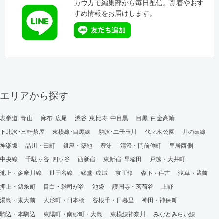
カウカモ編集部から毎日配信。新着やおす
すめ情報をお届けします。
エリアから探す
表参道･青山
麻布･広尾
渋谷･恵比寿･中目黒
目黒･白金高輪
下北沢･三軒茶屋
東横線･目黒線
駒沢･二子玉川
代々木公園
井の頭線
神楽坂
品川・田町
銀座・築地
豊洲
清澄・門前仲町
皇居西側
中央線
千駄ヶ谷･四ッ谷
西新宿
東新宿･早稲田
戸越・大井町
池上・多摩川線
世田谷線
経堂･成城
京王線
森下・住吉
浅草・蔵前
押上・錦糸町
目白・雑司が谷
池袋
護国寺・茗荷谷
上野
湯島・東大前
人形町・日本橋
谷根千・日暮里
神田・神保町
駒込・本駒込
東陽町・南砂町・大島
東横線神奈川
みなとみらい線