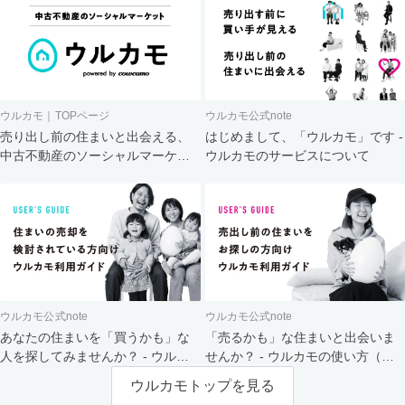
ウルカモ｜TOPページ
ウルカモ公式note
売り出し前の住まいと出会える、
はじめまして、「ウルカモ」です -
中古不動産のソーシャルマーケッ
ウルカモのサービスについて
ト
ウルカモ公式note
ウルカモ公式note
あなたの住まいを「買うかも」な
「売るかも」な住まいと出会いま
人を探してみませんか？ - ウルカ
せんか？ - ウルカモの使い方（買
モの使い方（売主さま向け）
主さま向け）
ウルカモトップを見る