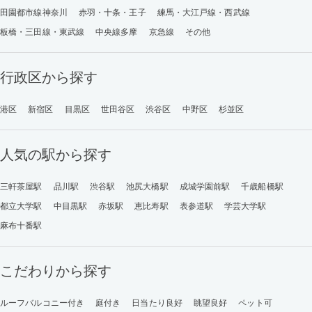
田園都市線神奈川
赤羽・十条・王子
練馬・大江戸線・西武線
板橋・三田線・東武線
中央線多摩
京急線
その他
行政区から探す
港区
新宿区
目黒区
世田谷区
渋谷区
中野区
杉並区
人気の駅から探す
三軒茶屋駅
品川駅
渋谷駅
池尻大橋駅
成城学園前駅
千歳船橋駅
都立大学駅
中目黒駅
赤坂駅
恵比寿駅
表参道駅
学芸大学駅
麻布十番駅
こだわりから探す
ルーフバルコニー付き
庭付き
日当たり良好
眺望良好
ペット可