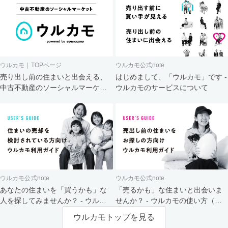
ウルカモ｜TOPページ
ウルカモ公式note
売り出し前の住まいと出会える、
はじめまして、「ウルカモ」です -
中古不動産のソーシャルマーケッ
ウルカモのサービスについて
ト
ウルカモ公式note
ウルカモ公式note
あなたの住まいを「買うかも」な
「売るかも」な住まいと出会いま
人を探してみませんか？ - ウルカ
せんか？ - ウルカモの使い方（買
モの使い方（売主さま向け）
主さま向け）
ウルカモトップを見る