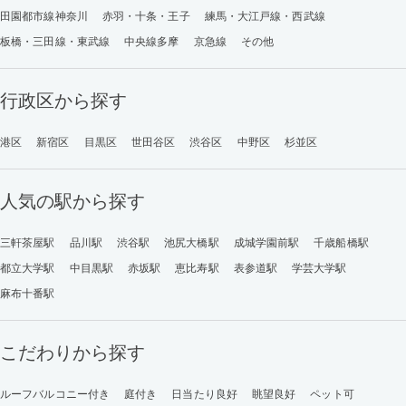
田園都市線神奈川
赤羽・十条・王子
練馬・大江戸線・西武線
板橋・三田線・東武線
中央線多摩
京急線
その他
行政区から探す
港区
新宿区
目黒区
世田谷区
渋谷区
中野区
杉並区
人気の駅から探す
三軒茶屋駅
品川駅
渋谷駅
池尻大橋駅
成城学園前駅
千歳船橋駅
都立大学駅
中目黒駅
赤坂駅
恵比寿駅
表参道駅
学芸大学駅
麻布十番駅
こだわりから探す
ルーフバルコニー付き
庭付き
日当たり良好
眺望良好
ペット可