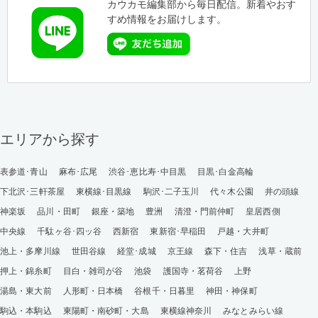
カウカモ編集部から毎日配信。新着やおす
すめ情報をお届けします。
エリアから探す
表参道･青山
麻布･広尾
渋谷･恵比寿･中目黒
目黒･白金高輪
下北沢･三軒茶屋
東横線･目黒線
駒沢･二子玉川
代々木公園
井の頭線
神楽坂
品川・田町
銀座・築地
豊洲
清澄・門前仲町
皇居西側
中央線
千駄ヶ谷･四ッ谷
西新宿
東新宿･早稲田
戸越・大井町
池上・多摩川線
世田谷線
経堂･成城
京王線
森下・住吉
浅草・蔵前
押上・錦糸町
目白・雑司が谷
池袋
護国寺・茗荷谷
上野
湯島・東大前
人形町・日本橋
谷根千・日暮里
神田・神保町
駒込・本駒込
東陽町・南砂町・大島
東横線神奈川
みなとみらい線