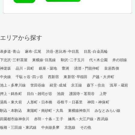
エリアから探す
表参道･青山
麻布･広尾
渋谷･恵比寿･中目黒
目黒･白金高輪
下北沢･三軒茶屋
東横線･目黒線
駒沢･二子玉川
代々木公園
井の頭線
神楽坂
品川・田町
銀座・築地
豊洲
清澄・門前仲町
皇居西側
中央線
千駄ヶ谷･四ッ谷
西新宿
東新宿･早稲田
戸越・大井町
池上・多摩川線
世田谷線
経堂･成城
京王線
森下・住吉
浅草・蔵前
押上・錦糸町
目白・雑司が谷
池袋
護国寺・茗荷谷
上野
湯島・東大前
人形町・日本橋
谷根千・日暮里
神田・神保町
駒込・本駒込
東陽町・南砂町・大島
東横線神奈川
みなとみらい線
田園都市線神奈川
赤羽・十条・王子
練馬・大江戸線・西武線
板橋・三田線・東武線
中央線多摩
京急線
その他