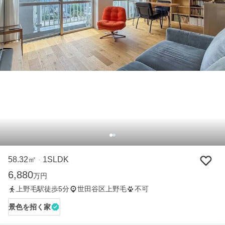
58.32㎡
1SLDK
・
6,880
万円
上野毛駅徒歩5分
世田谷区上野毛
不可
景色を招く家