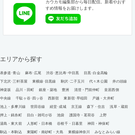
カウカモ編集部から毎日配信。新着やおす
すめ情報をお届けします。
エリアから探す
表参道･青山
麻布･広尾
渋谷･恵比寿･中目黒
目黒･白金高輪
下北沢･三軒茶屋
東横線･目黒線
駒沢･二子玉川
代々木公園
井の頭線
神楽坂
品川・田町
銀座・築地
豊洲
清澄・門前仲町
皇居西側
中央線
千駄ヶ谷･四ッ谷
西新宿
東新宿･早稲田
戸越・大井町
池上・多摩川線
世田谷線
経堂･成城
京王線
森下・住吉
浅草・蔵前
押上・錦糸町
目白・雑司が谷
池袋
護国寺・茗荷谷
上野
湯島・東大前
人形町・日本橋
谷根千・日暮里
神田・神保町
駒込・本駒込
東陽町・南砂町・大島
東横線神奈川
みなとみらい線