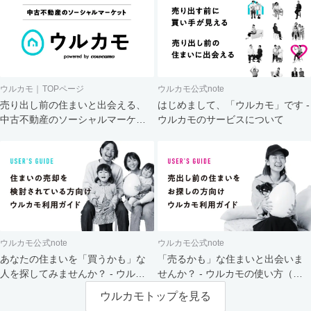
ウルカモ｜TOPページ
ウルカモ公式note
売り出し前の住まいと出会える、
はじめまして、「ウルカモ」です -
中古不動産のソーシャルマーケッ
ウルカモのサービスについて
ト
ウルカモ公式note
ウルカモ公式note
あなたの住まいを「買うかも」な
「売るかも」な住まいと出会いま
人を探してみませんか？ - ウルカ
せんか？ - ウルカモの使い方（買
モの使い方（売主さま向け）
主さま向け）
ウルカモトップを見る