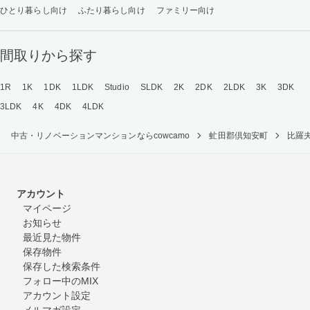
ひとり暮らし向け
ふたり暮らし向け
ファミリー向け
間取りから探す
1R
1K
1DK
1LDK
Studio
SLDK
2K
2DK
2LDK
3K
3DK
3LDK
4K
4DK
4LDK
中古・リノベーションマンションならcowcamo
虻田郡倶知安町
比羅
アカウント
マイページ
お知らせ
最近見た物件
保存物件
保存した検索条件
フォロー中のMIX
アカウント設定
メルマガ設定