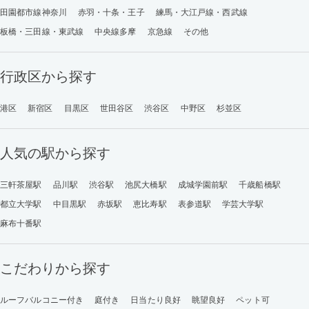
田園都市線神奈川
赤羽・十条・王子
練馬・大江戸線・西武線
板橋・三田線・東武線
中央線多摩
京急線
その他
行政区から探す
港区
新宿区
目黒区
世田谷区
渋谷区
中野区
杉並区
人気の駅から探す
三軒茶屋駅
品川駅
渋谷駅
池尻大橋駅
成城学園前駅
千歳船橋駅
都立大学駅
中目黒駅
赤坂駅
恵比寿駅
表参道駅
学芸大学駅
麻布十番駅
こだわりから探す
ルーフバルコニー付き
庭付き
日当たり良好
眺望良好
ペット可