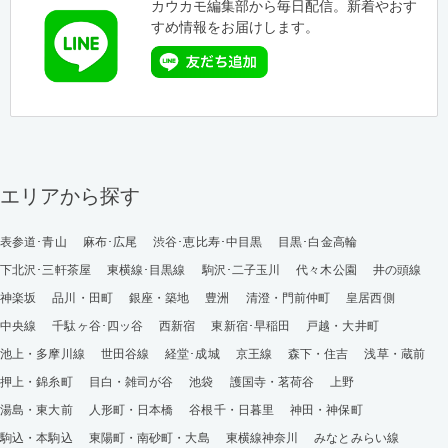
カウカモ編集部から毎日配信。新着やおす
すめ情報をお届けします。
エリアから探す
表参道･青山
麻布･広尾
渋谷･恵比寿･中目黒
目黒･白金高輪
下北沢･三軒茶屋
東横線･目黒線
駒沢･二子玉川
代々木公園
井の頭線
神楽坂
品川・田町
銀座・築地
豊洲
清澄・門前仲町
皇居西側
中央線
千駄ヶ谷･四ッ谷
西新宿
東新宿･早稲田
戸越・大井町
池上・多摩川線
世田谷線
経堂･成城
京王線
森下・住吉
浅草・蔵前
押上・錦糸町
目白・雑司が谷
池袋
護国寺・茗荷谷
上野
湯島・東大前
人形町・日本橋
谷根千・日暮里
神田・神保町
駒込・本駒込
東陽町・南砂町・大島
東横線神奈川
みなとみらい線