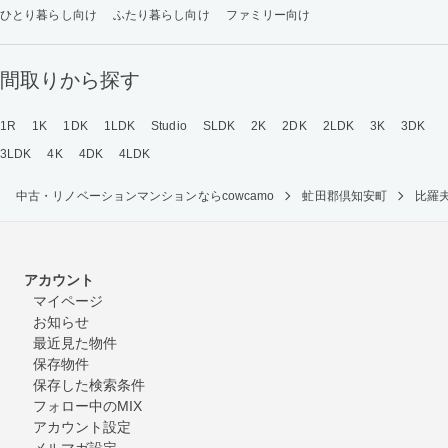
ひとり暮らし向け
ふたり暮らし向け
ファミリー向け
間取りから探す
1R
1K
1DK
1LDK
Studio
SLDK
2K
2DK
2LDK
3K
3DK
3LDK
4K
4DK
4LDK
中古・リノベーションマンションならcowcamo
虻田郡倶知安町
比羅
アカウント
マイページ
お知らせ
最近見た物件
保存物件
保存した検索条件
フォロー中のMIX
アカウント設定
メルマガ設定