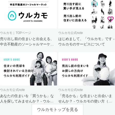
ウルカモ｜TOPページ
ウルカモ公式note
売り出し前の住まいと出会える、
はじめまして、「ウルカモ」です -
中古不動産のソーシャルマーケッ
ウルカモのサービスについて
ト
ウルカモ公式note
ウルカモ公式note
あなたの住まいを「買うかも」な
「売るかも」な住まいと出会いま
人を探してみませんか？ - ウルカ
せんか？ - ウルカモの使い方（買
モの使い方（売主さま向け）
主さま向け）
ウルカモトップを見る