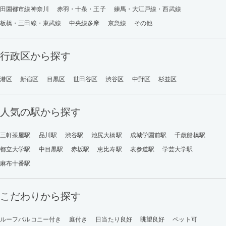
田園都市線神奈川
赤羽・十条・王子
練馬・大江戸線・西武線
板橋・三田線・東武線
中央線多摩
京急線
その他
行政区から探す
港区
新宿区
目黒区
世田谷区
渋谷区
中野区
杉並区
人気の駅から探す
三軒茶屋駅
品川駅
渋谷駅
池尻大橋駅
成城学園前駅
千歳船橋駅
都立大学駅
中目黒駅
赤坂駅
恵比寿駅
表参道駅
学芸大学駅
麻布十番駅
こだわりから探す
ルーフバルコニー付き
庭付き
日当たり良好
眺望良好
ペット可