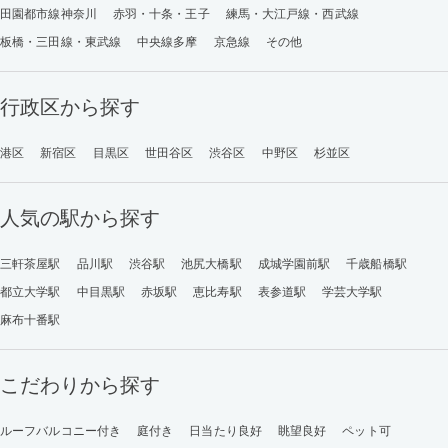
田園都市線神奈川
赤羽・十条・王子
練馬・大江戸線・西武線
板橋・三田線・東武線
中央線多摩
京急線
その他
行政区から探す
港区
新宿区
目黒区
世田谷区
渋谷区
中野区
杉並区
人気の駅から探す
三軒茶屋駅
品川駅
渋谷駅
池尻大橋駅
成城学園前駅
千歳船橋駅
都立大学駅
中目黒駅
赤坂駅
恵比寿駅
表参道駅
学芸大学駅
麻布十番駅
こだわりから探す
ルーフバルコニー付き
庭付き
日当たり良好
眺望良好
ペット可