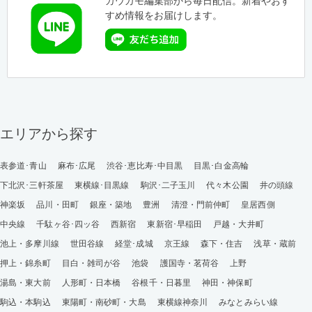
カウカモ編集部から毎日配信。新着やおす
すめ情報をお届けします。
エリアから探す
表参道･青山
麻布･広尾
渋谷･恵比寿･中目黒
目黒･白金高輪
下北沢･三軒茶屋
東横線･目黒線
駒沢･二子玉川
代々木公園
井の頭線
神楽坂
品川・田町
銀座・築地
豊洲
清澄・門前仲町
皇居西側
中央線
千駄ヶ谷･四ッ谷
西新宿
東新宿･早稲田
戸越・大井町
池上・多摩川線
世田谷線
経堂･成城
京王線
森下・住吉
浅草・蔵前
押上・錦糸町
目白・雑司が谷
池袋
護国寺・茗荷谷
上野
湯島・東大前
人形町・日本橋
谷根千・日暮里
神田・神保町
駒込・本駒込
東陽町・南砂町・大島
東横線神奈川
みなとみらい線