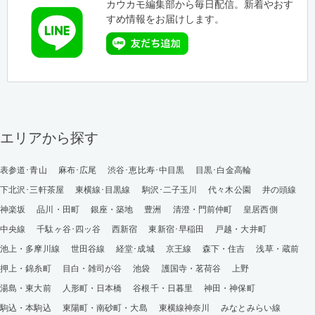
カウカモ編集部から毎日配信。新着やおす
すめ情報をお届けします。
エリアから探す
表参道･青山
麻布･広尾
渋谷･恵比寿･中目黒
目黒･白金高輪
下北沢･三軒茶屋
東横線･目黒線
駒沢･二子玉川
代々木公園
井の頭線
神楽坂
品川・田町
銀座・築地
豊洲
清澄・門前仲町
皇居西側
中央線
千駄ヶ谷･四ッ谷
西新宿
東新宿･早稲田
戸越・大井町
池上・多摩川線
世田谷線
経堂･成城
京王線
森下・住吉
浅草・蔵前
押上・錦糸町
目白・雑司が谷
池袋
護国寺・茗荷谷
上野
湯島・東大前
人形町・日本橋
谷根千・日暮里
神田・神保町
駒込・本駒込
東陽町・南砂町・大島
東横線神奈川
みなとみらい線