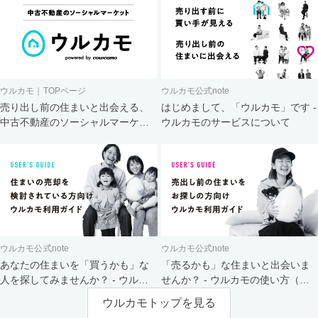
ウルカモ｜TOPページ
ウルカモ公式note
売り出し前の住まいと出会える、
はじめまして、「ウルカモ」です -
中古不動産のソーシャルマーケッ
ウルカモのサービスについて
ト
ウルカモ公式note
ウルカモ公式note
あなたの住まいを「買うかも」な
「売るかも」な住まいと出会いま
人を探してみませんか？ - ウルカ
せんか？ - ウルカモの使い方（買
モの使い方（売主さま向け）
主さま向け）
ウルカモトップを見る