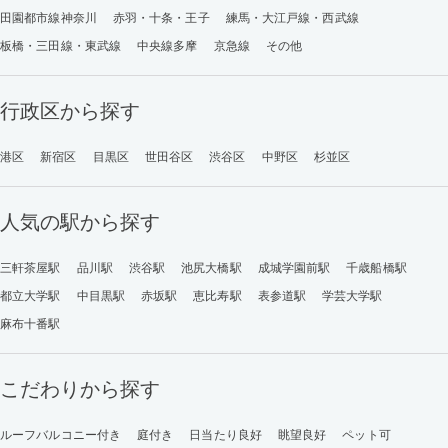
田園都市線神奈川
赤羽・十条・王子
練馬・大江戸線・西武線
板橋・三田線・東武線
中央線多摩
京急線
その他
行政区から探す
港区
新宿区
目黒区
世田谷区
渋谷区
中野区
杉並区
人気の駅から探す
三軒茶屋駅
品川駅
渋谷駅
池尻大橋駅
成城学園前駅
千歳船橋駅
都立大学駅
中目黒駅
赤坂駅
恵比寿駅
表参道駅
学芸大学駅
麻布十番駅
こだわりから探す
ルーフバルコニー付き
庭付き
日当たり良好
眺望良好
ペット可