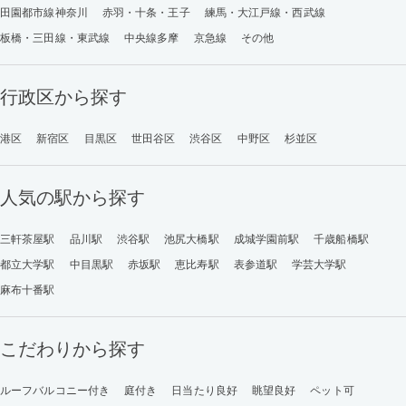
田園都市線神奈川
赤羽・十条・王子
練馬・大江戸線・西武線
板橋・三田線・東武線
中央線多摩
京急線
その他
行政区から探す
港区
新宿区
目黒区
世田谷区
渋谷区
中野区
杉並区
人気の駅から探す
三軒茶屋駅
品川駅
渋谷駅
池尻大橋駅
成城学園前駅
千歳船橋駅
都立大学駅
中目黒駅
赤坂駅
恵比寿駅
表参道駅
学芸大学駅
麻布十番駅
こだわりから探す
ルーフバルコニー付き
庭付き
日当たり良好
眺望良好
ペット可