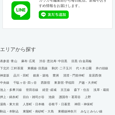
カウカモ編集部から毎日配信。新着やおす
すめ情報をお届けします。
エリアから探す
表参道･青山
麻布･広尾
渋谷･恵比寿･中目黒
目黒･白金高輪
下北沢･三軒茶屋
東横線･目黒線
駒沢･二子玉川
代々木公園
井の頭線
神楽坂
品川・田町
銀座・築地
豊洲
清澄・門前仲町
皇居西側
中央線
千駄ヶ谷･四ッ谷
西新宿
東新宿･早稲田
戸越・大井町
池上・多摩川線
世田谷線
経堂･成城
京王線
森下・住吉
浅草・蔵前
押上・錦糸町
目白・雑司が谷
池袋
護国寺・茗荷谷
上野
湯島・東大前
人形町・日本橋
谷根千・日暮里
神田・神保町
駒込・本駒込
東陽町・南砂町・大島
東横線神奈川
みなとみらい線