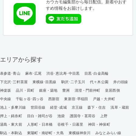
カウカモ編集部から毎日配信。新着やおす
すめ情報をお届けします。
エリアから探す
表参道･青山
麻布･広尾
渋谷･恵比寿･中目黒
目黒･白金高輪
下北沢･三軒茶屋
東横線･目黒線
駒沢･二子玉川
代々木公園
井の頭線
神楽坂
品川・田町
銀座・築地
豊洲
清澄・門前仲町
皇居西側
中央線
千駄ヶ谷･四ッ谷
西新宿
東新宿･早稲田
戸越・大井町
池上・多摩川線
世田谷線
経堂･成城
京王線
森下・住吉
浅草・蔵前
押上・錦糸町
目白・雑司が谷
池袋
護国寺・茗荷谷
上野
湯島・東大前
人形町・日本橋
谷根千・日暮里
神田・神保町
駒込・本駒込
東陽町・南砂町・大島
東横線神奈川
みなとみらい線