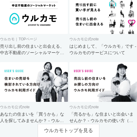
ウルカモ｜TOPページ
ウルカモ公式note
売り出し前の住まいと出会える、
はじめまして、「ウルカモ」です -
中古不動産のソーシャルマーケッ
ウルカモのサービスについて
ト
ウルカモ公式note
ウルカモ公式note
あなたの住まいを「買うかも」な
「売るかも」な住まいと出会いま
人を探してみませんか？ - ウルカ
せんか？ - ウルカモの使い方（買
モの使い方（売主さま向け）
主さま向け）
ウルカモトップを見る