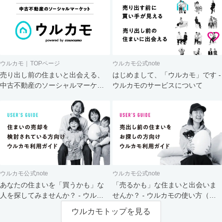
ウルカモ｜TOPページ
ウルカモ公式note
売り出し前の住まいと出会える、
はじめまして、「ウルカモ」です -
中古不動産のソーシャルマーケッ
ウルカモのサービスについて
ト
ウルカモ公式note
ウルカモ公式note
あなたの住まいを「買うかも」な
「売るかも」な住まいと出会いま
人を探してみませんか？ - ウルカ
せんか？ - ウルカモの使い方（買
モの使い方（売主さま向け）
主さま向け）
ウルカモトップを見る