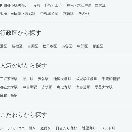
田園都市線神奈川
赤羽・十条・王子
練馬・大江戸線・西武線
板橋・三田線・東武線
中央線多摩
京急線
その他
行政区から探す
港区
新宿区
目黒区
世田谷区
渋谷区
中野区
杉並区
人気の駅から探す
三軒茶屋駅
品川駅
渋谷駅
池尻大橋駅
成城学園前駅
千歳船橋駅
都立大学駅
中目黒駅
赤坂駅
恵比寿駅
表参道駅
学芸大学駅
麻布十番駅
こだわりから探す
ルーフバルコニー付き
庭付き
日当たり良好
眺望良好
ペット可