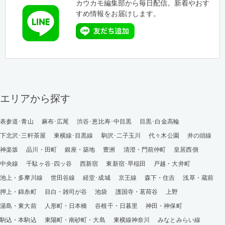
カウカモ編集部から毎日配信。新着やおす
すめ情報をお届けします。
エリアから探す
表参道･青山
麻布･広尾
渋谷･恵比寿･中目黒
目黒･白金高輪
下北沢･三軒茶屋
東横線･目黒線
駒沢･二子玉川
代々木公園
井の頭線
神楽坂
品川・田町
銀座・築地
豊洲
清澄・門前仲町
皇居西側
中央線
千駄ヶ谷･四ッ谷
西新宿
東新宿･早稲田
戸越・大井町
池上・多摩川線
世田谷線
経堂･成城
京王線
森下・住吉
浅草・蔵前
押上・錦糸町
目白・雑司が谷
池袋
護国寺・茗荷谷
上野
湯島・東大前
人形町・日本橋
谷根千・日暮里
神田・神保町
駒込・本駒込
東陽町・南砂町・大島
東横線神奈川
みなとみらい線