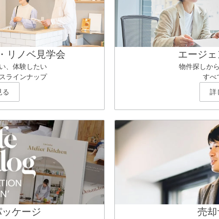
・リノベ見学会
エージェ
い、体験したい
物件探しか
スラインナップ
すべ
見る
詳
パッケージ
売却