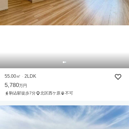
55.00㎡
2LDK
・
5,780
万円
駒込駅徒歩7分
北区西ケ原
不可