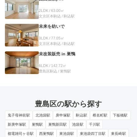
2LDK / 63.00㎡
文京区本駒込 / 駒込駅
未来を紡いで
3LDK / 77.05㎡
文京区本駒込 / 駒込駅
未改装販売 in 巣鴨
6LDK / 142.72㎡
豊島区駒込 / 巣鴨駅
豊島区の駅から探す
鬼子母神前駅
北池袋駅
庚申塚駅
駒込駅
椎名町駅
下板橋駅
新庚申塚駅
巣鴨駅
巣鴨新田駅
池袋駅
千川駅
都電雑司ヶ谷駅
西巣鴨駅
東池袋駅
東池袋四丁目駅
東長崎駅