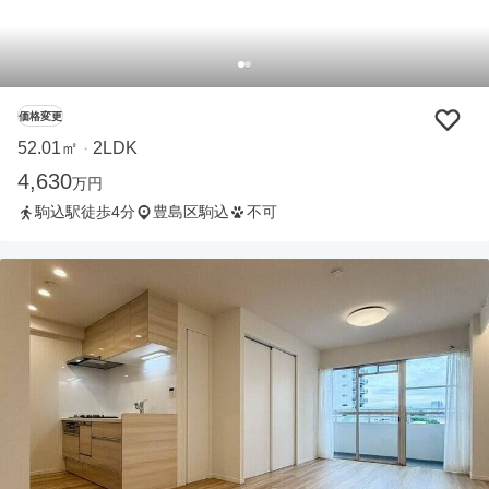
価格変更
52.01㎡
2LDK
・
4,630
万円
駒込駅徒歩4分
豊島区駒込
不可