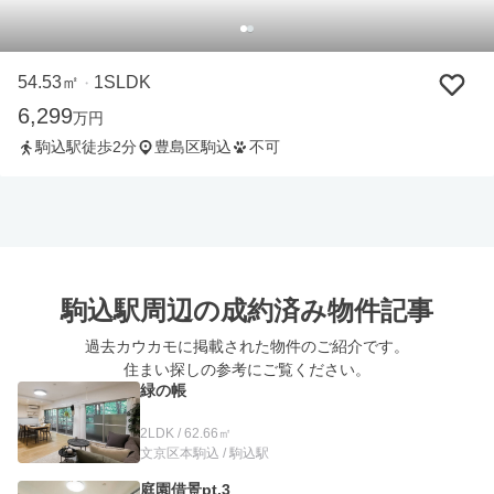
54.53㎡
1SLDK
・
6,299
万円
駒込駅徒歩2分
豊島区駒込
不可
駒込駅周辺の
成約済み物件記事
過去カウカモに掲載された物件のご紹介です。
住まい探しの参考にご覧ください。
緑の帳
2LDK / 62.66㎡
文京区本駒込 / 駒込駅
庭園借景pt.3