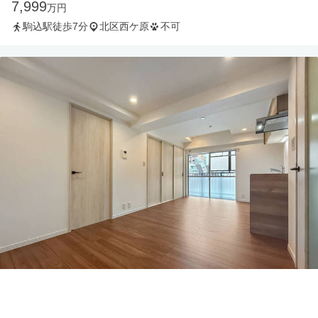
7,999
万円
駒込駅徒歩7分
北区西ケ原
不可