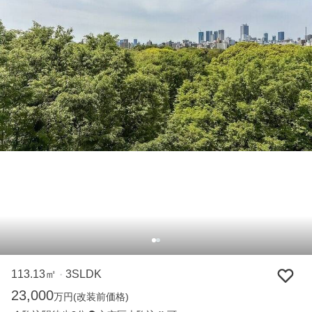
113.13㎡
3SLDK
・
23,000
万円
(改装前価格)