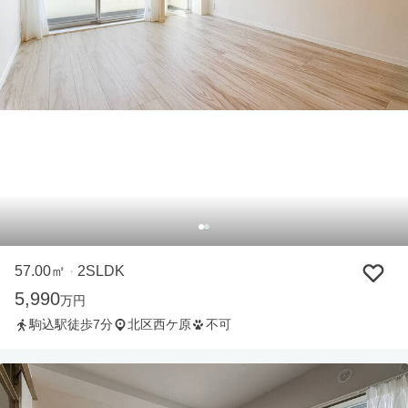
57.00㎡
2SLDK
・
5,990
万円
駒込駅徒歩7分
北区西ケ原
不可