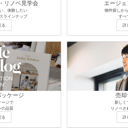
・リノベ見学会
エージェ
い、体験したい
物件探しか
スラインナップ
すべ
見る
詳
パッケージ
売却
ケージで
新しく
ーの品質
リノベさ
見る
詳