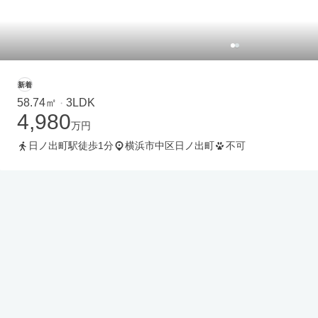
新着
58.74㎡
3LDK
・
4,980
万円
日ノ出町駅徒歩1分
横浜市中区日ノ出町
不可