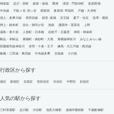
神楽坂
品川・田町
銀座・築地
豊洲
清澄・門前仲町
皇居西側
中央線
千駄ヶ谷･四ッ谷
西新宿
東新宿･早稲田
戸越・大井町
池上・多摩川線
世田谷線
経堂･成城
京王線
森下・住吉
浅草・蔵前
押上・錦糸町
目白・雑司が谷
池袋
護国寺・茗荷谷
上野
湯島・東大前
人形町・日本橋
谷根千・日暮里
神田・神保町
駒込・本駒込
東陽町・南砂町・大島
東横線神奈川
みなとみらい線
田園都市線神奈川
赤羽・十条・王子
練馬・大江戸線・西武線
板橋・三田線・東武線
中央線多摩
京急線
その他
行政区から探す
港区
新宿区
目黒区
世田谷区
渋谷区
中野区
杉並区
人気の駅から探す
三軒茶屋駅
品川駅
渋谷駅
池尻大橋駅
成城学園前駅
千歳船橋駅