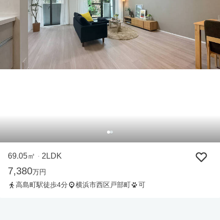
69.05㎡
2LDK
・
7,380
万円
高島町駅徒歩4分
横浜市西区戸部町
可