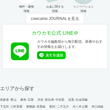
物件・建物
お金に関する
リノベーション
情報
情報
情報
cowcamo JOURNALを見る
カウカモ公式 LINE＠
カウカモ編集部から毎日配信。新着やおす
すめ情報をお届けします。
エリアから探す
表参道･青山
麻布･広尾
渋谷･恵比寿･中目黒
目黒･白金高輪
下北沢･三軒茶屋
東横線･目黒線
駒沢･二子玉川
代々木公園
井の頭線